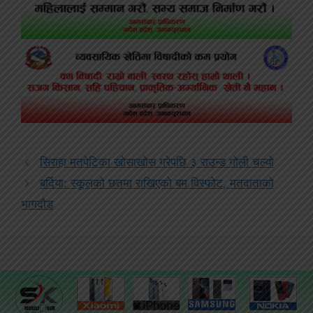
सिराहा मतपेटिका खोसाखोस गरेपछि ३ राउन्ड गोली चल्यो
बर्दिया: स्कूलको छतमा राखिएको बम विस्फोट, मतदाताको
भागदौड