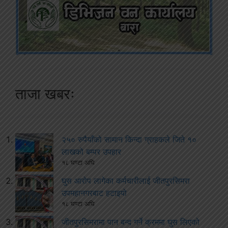
ताजा खबरः
२५० रुपैयाँको सामान किन्दा ग्राहकले जिते १०
लाखको बम्पर उपहार
१८ घण्टा अघि
घुस आरोप लागेका कर्मचारीलाई जीतपुरसिमरा
उपमहानगरबाट हटाइयो
१८ घण्टा अघि
जीतपुरसिमरामा पान बन्द गर्ने क्रममा घुस लिएको