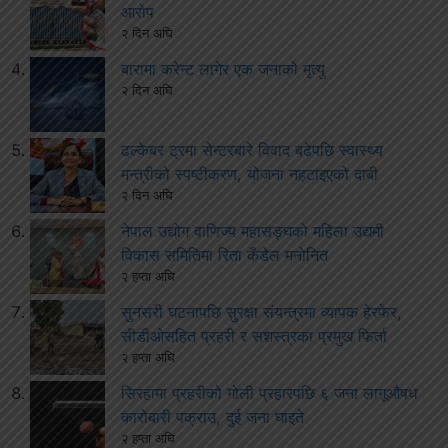
आरोप
२ दिन अघि
बारामा करेन्ट लागेर एक जनाको मृत्यु
२ दिन अघि
ढल्केबर ट्रमा सेन्टरबारे विवाद बढेपछि स्वास्थ्य
मन्त्रीको स्पष्टीकरण, योजना नहटाइएको दाबी
२ दिन अघि
नेपाल उद्योग वाणिज्य महासङ्घको महिला उद्यमी
विकास समितिमा रिता कँडेल मनोनित
२ हप्ता अघि
सुनसरी घटनापछि सुरक्षा संयन्त्रमा व्यापक हेरफेर,
सीडीओसहित प्रहरी र सशस्त्रका प्रमुख फिर्ता
२ हप्ता अघि
सिरहामा प्रहरीको गोली प्रहारपछि ६ जना लागूऔषध
कारोबारी पक्राउ, दुई जना घाइते
२ हप्ता अघि