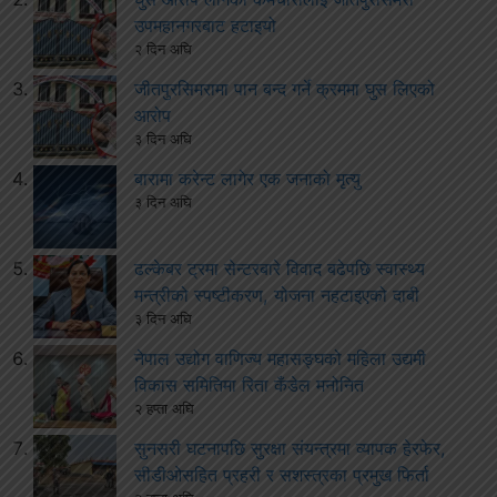
उपमहानगरबाट हटाइयो
२ दिन अघि
जीतपुरसिमरामा पान बन्द गर्ने क्रममा घुस लिएको
आरोप
३ दिन अघि
बारामा करेन्ट लागेर एक जनाको मृत्यु
३ दिन अघि
ढल्केबर ट्रमा सेन्टरबारे विवाद बढेपछि स्वास्थ्य
मन्त्रीको स्पष्टीकरण, योजना नहटाइएको दाबी
३ दिन अघि
नेपाल उद्योग वाणिज्य महासङ्घको महिला उद्यमी
विकास समितिमा रिता कँडेल मनोनित
२ हप्ता अघि
सुनसरी घटनापछि सुरक्षा संयन्त्रमा व्यापक हेरफेर,
सीडीओसहित प्रहरी र सशस्त्रका प्रमुख फिर्ता