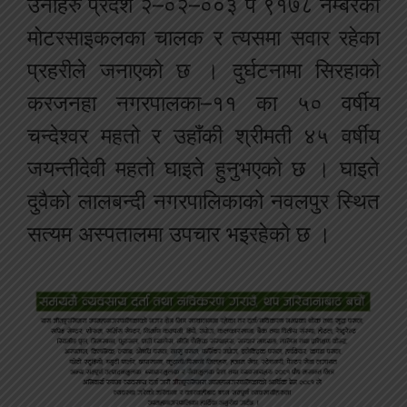
उनीहरु प्रदेश २–०२–००३ प ९१७८ नम्बरको
मोटरसाइकलका चालक र त्यसमा सवार रहेका
प्रहरीले जनाएको छ । दुर्घटनामा सिरहाको
करजनहा नगरपालका–११ का ५० वर्षीय
चन्देश्वर महतो र उहाँकी श्रीमती ४५ वर्षीय
जयन्तीदेवी महतो घाइते हुनुभएको छ । घाइते
दुवैको लालबन्दी नगरपालिकाको नवलपुर स्थित
सत्यम अस्पतालमा उपचार भइरहेको छ ।