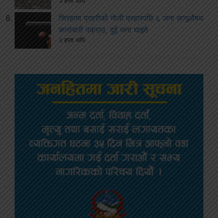
२ हप्ता अघि
सिरहामा प्रहरीको गोली प्रहारपछि ६ जना लागूऔषध
कारोबारी पक्राउ, दुई जना घाइते
२ हप्ता अघि