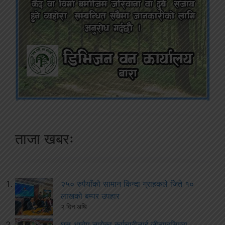
ताजा खबरः
२५० रुपैयाँको सामान किन्दा ग्राहकले जिते १०
लाखको बम्पर उपहार
२ दिन अघि
घुस आरोप लागेका कर्मचारीलाई जीतपुरसिमरा