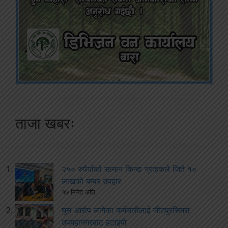
ताजा खबरः
२५० रुपैयाँको सामान किन्दा ग्राहकले जिते १०
लाखको बम्पर उपहार
१७ मिनेट अघि
घुस आरोप लागेका कर्मचारीलाई जीतपुरसिमरा
उपमहानगरबाट हटाइयो