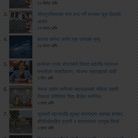
२२ मिनेट अघि
जीतपुरसिमरामा पान बन्द गर्ने क्रममा घुस लिएको
आरोप
२१ घण्टा अघि
बारामा करेन्ट लागेर एक जनाको मृत्यु
२२ घण्टा अघि
ढल्केबर ट्रमा सेन्टरबारे विवाद बढेपछि स्वास्थ्य
मन्त्रीको स्पष्टीकरण, योजना नहटाइएको दाबी
१ दिन अघि
नेपाल उद्योग वाणिज्य महासङ्घको महिला उद्यमी
विकास समितिमा रिता कँडेल मनोनित
२ हप्ता अघि
सुनसरी घटनापछि सुरक्षा संयन्त्रमा व्यापक हेरफेर,
सीडीओसहित प्रहरी र सशस्त्रका प्रमुख फिर्ता
२ हप्ता अघि