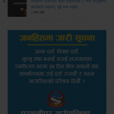
सिरहामा प्रहरीको गोली प्रहारपछि ६ जना लागूऔषध
कारोबारी पक्राउ, दुई जना घाइते
२ हप्ता अघि