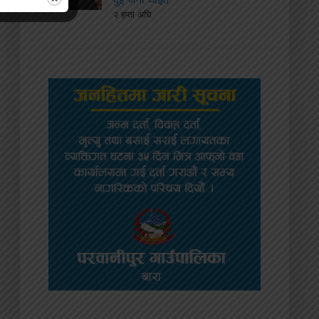
२ हप्ता अघि