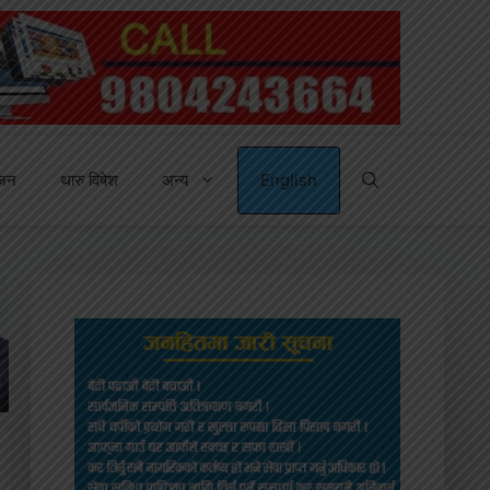
्जन
थारु विषेश
अन्य
English