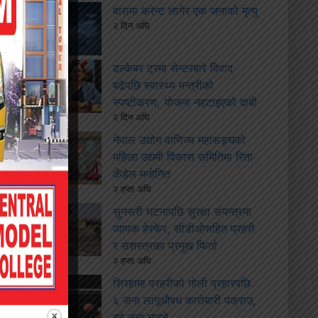
बारामा करेन्ट लागेर एक जनाको मृत्यु
२ दिन अघि
ढल्केबर ट्रमा सेन्टरबारे विवाद
बढेपछि स्वास्थ्य मन्त्रीको
स्पष्टीकरण, योजना नहटाइएको दाबी
२ दिन अघि
नेपाल उद्योग वाणिज्य महासङ्घको
महिला उद्यमी विकास समितिमा रिता
कँडेल मनोनित
२ हप्ता अघि
सुनसरी घटनापछि सुरक्षा संयन्त्रमा
व्यापक हेरफेर, सीडीओसहित प्रहरी
र सशस्त्रका प्रमुख फिर्ता
२ हप्ता अघि
सिरहामा प्रहरीको गोली प्रहारपछि
६ जना लागूऔषध कारोबारी पक्राउ,
दुई जना घाइते