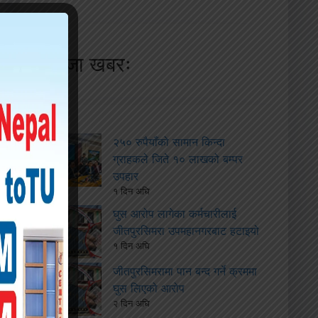
ताजा खबरः
२५० रुपैयाँको सामान किन्दा
ग्राहकले जिते १० लाखको बम्पर
उपहार
१ दिन अघि
घुस आरोप लागेका कर्मचारीलाई
जीतपुरसिमरा उपमहानगरबाट हटाइयो
१ दिन अघि
जीतपुरसिमरामा पान बन्द गर्ने क्रममा
घुस लिएको आरोप
२ दिन अघि