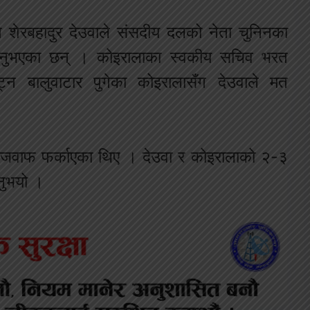
पति शेरबहादुर देउवाले संसदीय दलको नेता चुनिनका
ग्नुभएका छन् । कोइरालाका स्वकीय सचिव भरत
्न बालुवाटार पुगेका कोइरालासँग देउवाले मत
नि जवाफ फर्काएका थिए । देउवा र कोइरालाको २-३
िनुभयो ।