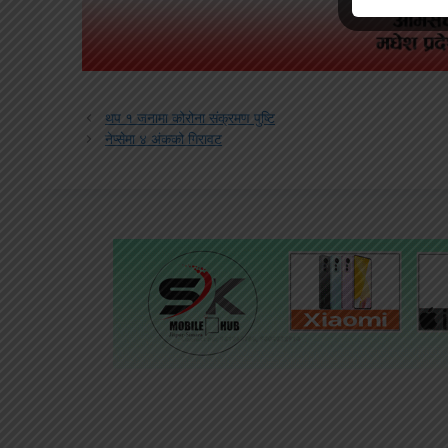
थप १ जनामा कोरोना संक्रमण पुष्टि
नेप्सेमा ४ अंकको गिरावट