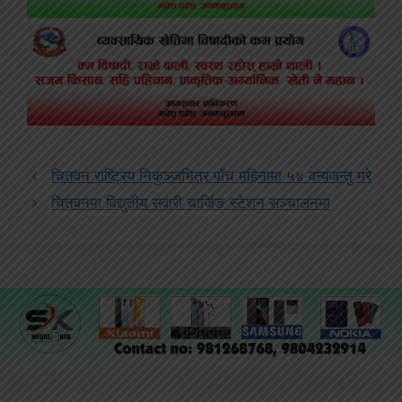
चितवन राष्ट्रिय निकुञ्जभित्र पाँच महिनामा ५४ वन्यजन्तु मरे
चितवनमा विद्युतीय सवारी चार्जिङ स्टेशन सञ्चालनमा