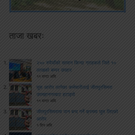
ताजा खबरः
२५० रुपैयाँको सामान किन्दा ग्राहकले जिते १०
लाखको बम्पर उपहार
११ घण्टा अघि
घुस आरोप लागेका कर्मचारीलाई जीतपुरसिमरा
उपमहानगरबाट हटाइयो
११ घण्टा अघि
जीतपुरसिमरामा पान बन्द गर्ने क्रममा घुस लिएको
आरोप
१ दिन अघि