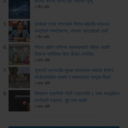
बारामा करेन्ट लागेर एक जनाको मृत्यु
१ दिन अघि
ढल्केबर ट्रमा सेन्टरबारे विवाद बढेपछि स्वास्थ्य
मन्त्रीको स्पष्टीकरण, योजना नहटाइएको दाबी
१ दिन अघि
नेपाल उद्योग वाणिज्य महासङ्घको महिला उद्यमी
विकास समितिमा रिता कँडेल मनोनित
२ हप्ता अघि
सुनसरी घटनापछि सुरक्षा संयन्त्रमा व्यापक हेरफेर,
सीडीओसहित प्रहरी र सशस्त्रका प्रमुख फिर्ता
२ हप्ता अघि
सिरहामा प्रहरीको गोली प्रहारपछि ६ जना लागूऔषध
कारोबारी पक्राउ, दुई जना घाइते
२ हप्ता अघि