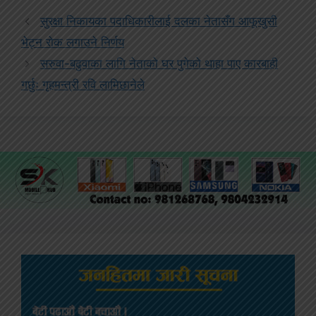
सुरक्षा निकायका पदाधिकारीलाई दलका नेतासँग आफूखुसी
भेट्न रोक लगाउने निर्णय
सरुवा-बढुवाका लागि नेताको घर पुगेको थाहा पाए कारबाही
गर्छुः गृहमन्त्री रवि लामिछानेले