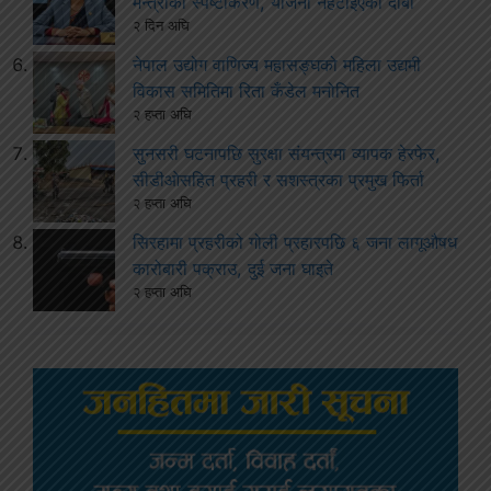
मन्त्रीको स्पष्टीकरण, योजना नहटाइएको दाबी
२ दिन अघि
नेपाल उद्योग वाणिज्य महासङ्घको महिला उद्यमी
विकास समितिमा रिता कँडेल मनोनित
२ हप्ता अघि
सुनसरी घटनापछि सुरक्षा संयन्त्रमा व्यापक हेरफेर,
सीडीओसहित प्रहरी र सशस्त्रका प्रमुख फिर्ता
२ हप्ता अघि
सिरहामा प्रहरीको गोली प्रहारपछि ६ जना लागूऔषध
कारोबारी पक्राउ, दुई जना घाइते
२ हप्ता अघि