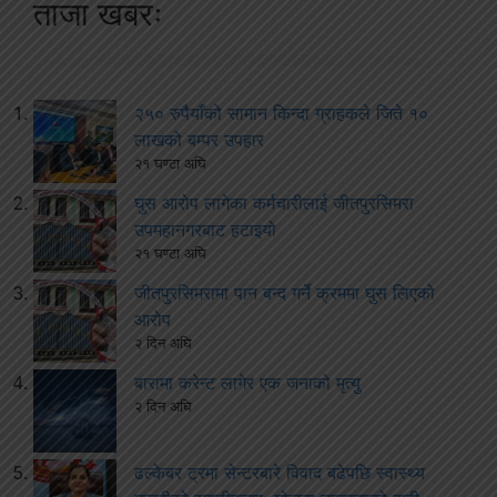
ताजा खबरः
२५० रुपैयाँको सामान किन्दा ग्राहकले जिते १०
लाखको बम्पर उपहार
२१ घण्टा अघि
घुस आरोप लागेका कर्मचारीलाई जीतपुरसिमरा
उपमहानगरबाट हटाइयो
२१ घण्टा अघि
जीतपुरसिमरामा पान बन्द गर्ने क्रममा घुस लिएको
आरोप
२ दिन अघि
बारामा करेन्ट लागेर एक जनाको मृत्यु
२ दिन अघि
ढल्केबर ट्रमा सेन्टरबारे विवाद बढेपछि स्वास्थ्य