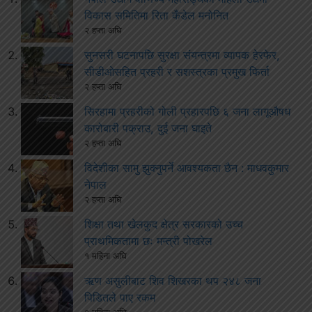
विकास समितिमा रिता कँडेल मनोनित
२ हप्ता अघि
सुनसरी घटनापछि सुरक्षा संयन्त्रमा व्यापक हेरफेर,
सीडीओसहित प्रहरी र सशस्त्रका प्रमुख फिर्ता
२ हप्ता अघि
सिरहामा प्रहरीको गोली प्रहारपछि ६ जना लागूऔषध
कारोबारी पक्राउ, दुई जना घाइते
२ हप्ता अघि
विदेशीका सामु झुक्नुपर्ने आवश्यकता छैन : माधवकुमार
नेपाल
२ हप्ता अघि
शिक्षा तथा खेलकुद क्षेत्र सरकारको उच्च
प्राथमिकतामा छः मन्त्री पोखरेल
१ महिना अघि
ऋण असुलीबाट शिव शिखरका थप २४८ जना
पिडितले पाए रकम