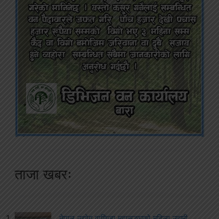
ताजा खबरः
नेपाल उद्योग वाणिज्य महासङ्घको महिला उद्यमी