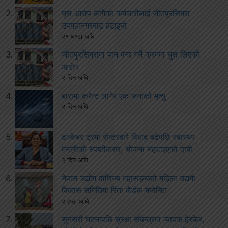
घुस आरोप लागेका कर्मचारीलाई जीतपुरसिमरा
उपमहानगरबाट हटाइयो
२१ घण्टा अघि
जीतपुरसिमरामा पान बन्द गर्ने क्रममा घुस लिएको
आरोप
२ दिन अघि
बारामा करेन्ट लागेर एक जनाको मृत्यु
२ दिन अघि
ढल्केबर ट्रमा सेन्टरबारे विवाद बढेपछि स्वास्थ्य
मन्त्रीको स्पष्टीकरण, योजना नहटाइएको दाबी
२ दिन अघि
नेपाल उद्योग वाणिज्य महासङ्घको महिला उद्यमी
विकास समितिमा रिता कँडेल मनोनित
२ हप्ता अघि
सुनसरी घटनापछि सुरक्षा संयन्त्रमा व्यापक हेरफेर,