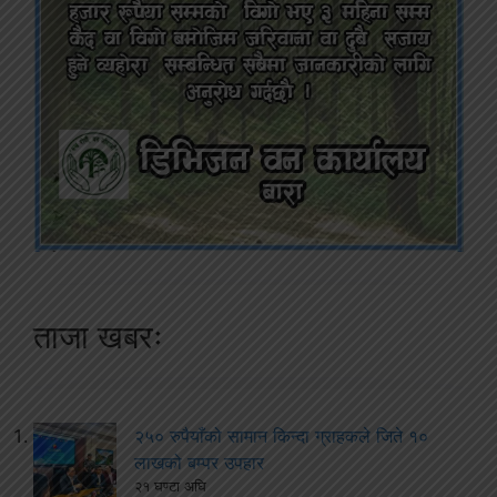
ताजा खबरः
२५० रुपैयाँको सामान किन्दा ग्राहकले जिते १०
लाखको बम्पर उपहार
२१ घण्टा अघि