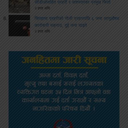
सीडीओसहित प्रहरी र सशस्त्रका प्रमुख फिर्ता
२ हप्ता अघि
सिरहामा प्रहरीको गोली प्रहारपछि ६ जना लागूऔषध
कारोबारी पक्राउ, दुई जना घाइते
२ हप्ता अघि