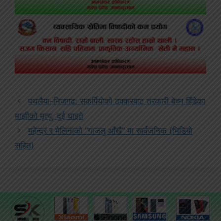
पथलैया-निजगढ: सकर्पियोको ठक्करबाट तरकारी बेच्न हिँडेका
माझीको मृत्यु, दुई घाइते
महेन्द्र र मेलिनाको “गाजलु आँखै” मा सार्वजनिक (भिडियो
सहित)