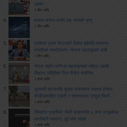
आरोप
१ दिन अघि
बारामा करेन्ट लागेर एक जनाको मृत्यु
१ दिन अघि
ढल्केबर ट्रमा सेन्टरबारे विवाद बढेपछि स्वास्थ्य
मन्त्रीको स्पष्टीकरण, योजना नहटाइएको दाबी
१ दिन अघि
नेपाल उद्योग वाणिज्य महासङ्घको महिला उद्यमी
विकास समितिमा रिता कँडेल मनोनित
२ हप्ता अघि
सुनसरी घटनापछि सुरक्षा संयन्त्रमा व्यापक हेरफेर,
सीडीओसहित प्रहरी र सशस्त्रका प्रमुख फिर्ता
२ हप्ता अघि
सिरहामा प्रहरीको गोली प्रहारपछि ६ जना लागूऔषध
कारोबारी पक्राउ, दुई जना घाइते
२ हप्ता अघि