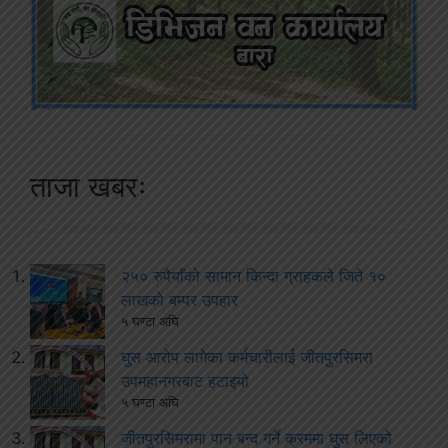
ताजा खबरः
२५० रुपैयाँको सामान किन्दा ग्राहकले जिते १०
लाखको बम्पर उपहार
५ घण्टा अघि
घुस आरोप लागेका कर्मचारीलाई जीतपुरसिमरा
उपमहानगरबाट हटाइयो
५ घण्टा अघि
जीतपुरसिमरामा पान बन्द गर्ने क्रममा घुस लिएको