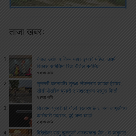
ताजा खबरः
नेपाल उद्योग वाणिज्य महासङ्घको महिला उद्यमी
विकास समितिमा रिता कँडेल मनोनित
१ हप्ता अघि
सुनसरी घटनापछि सुरक्षा संयन्त्रमा व्यापक हेरफेर,
सीडीओसहित प्रहरी र सशस्त्रका प्रमुख फिर्ता
१ हप्ता अघि
सिरहामा प्रहरीको गोली प्रहारपछि ६ जना लागूऔषध
कारोबारी पक्राउ, दुई जना घाइते
२ हप्ता अघि
विदेशीका सामु झुक्नुपर्ने आवश्यकता छैन : माधवकुमार