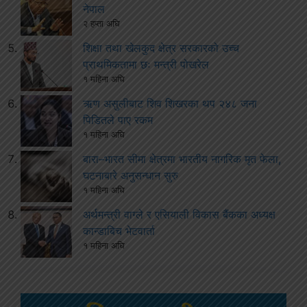
नेपाल
२ हप्ता अघि
शिक्षा तथा खेलकुद क्षेत्र सरकारको उच्च
प्राथमिकतामा छः मन्त्री पोखरेल
१ महिना अघि
ऋण असुलीबाट शिव शिखरका थप २४८ जना
पिडितले पाए रकम
१ महिना अघि
बारा–भारत सीमा क्षेत्रमा भारतीय नागरिक मृत फेला,
घटनाबारे अनुसन्धान सुरु
१ महिना अघि
अर्थमन्त्री वाग्ले र एसियाली विकास बैंकका अध्यक्ष
कान्डाबिच भेटवार्ता
१ महिना अघि