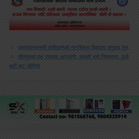
उपप्रधानमन्त्री लामिछानेको नागरिकता विवादमा सुनुवाइ सुरु
जीतपुरको एक पसलमा आगलागी, समयमै भयो नियन्त्रण, ठुलो
क्षती बाट जोगियो