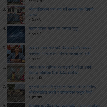
११ घण्टा अघि
जीतपुरसिमरामा पान बन्द गर्ने क्रममा घुस लिएको
आरोप
१ दिन अघि
बारामा करेन्ट लागेर एक जनाको मृत्यु
१ दिन अघि
ढल्केबर ट्रमा सेन्टरबारे विवाद बढेपछि स्वास्थ्य
मन्त्रीको स्पष्टीकरण, योजना नहटाइएको दाबी
१ दिन अघि
नेपाल उद्योग वाणिज्य महासङ्घको महिला उद्यमी
विकास समितिमा रिता कँडेल मनोनित
२ हप्ता अघि
सुनसरी घटनापछि सुरक्षा संयन्त्रमा व्यापक हेरफेर,
सीडीओसहित प्रहरी र सशस्त्रका प्रमुख फिर्ता
२ हप्ता अघि
सिरहामा प्रहरीको गोली प्रहारपछि ६ जना लागूऔषध