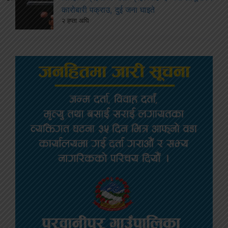
कारोबारी पक्राउ, दुई जना घाइते
२ हप्ता अघि