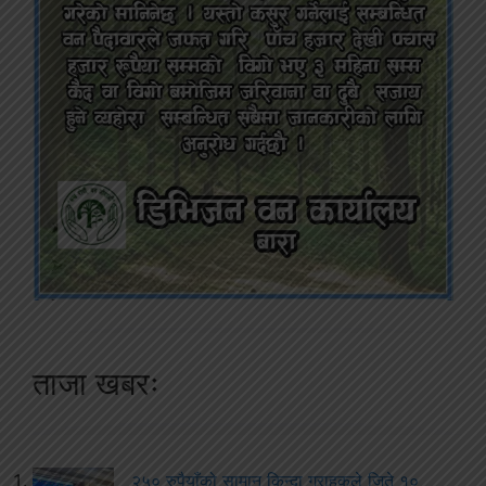
ताजा खबरः
२५० रुपैयाँको सामान किन्दा ग्राहकले जिते १०