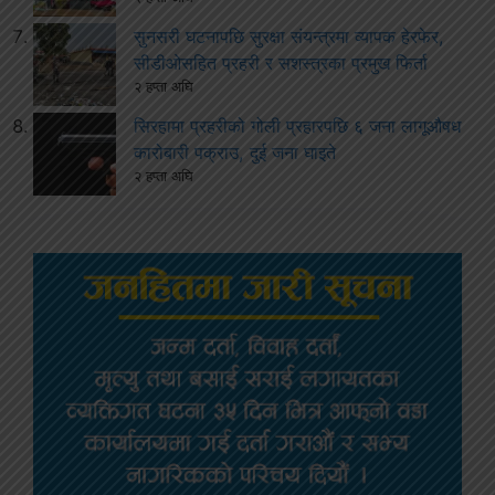
सुनसरी घटनापछि सुरक्षा संयन्त्रमा व्यापक हेरफेर,
सीडीओसहित प्रहरी र सशस्त्रका प्रमुख फिर्ता
२ हप्ता अघि
सिरहामा प्रहरीको गोली प्रहारपछि ६ जना लागूऔषध
कारोबारी पक्राउ, दुई जना घाइते
२ हप्ता अघि