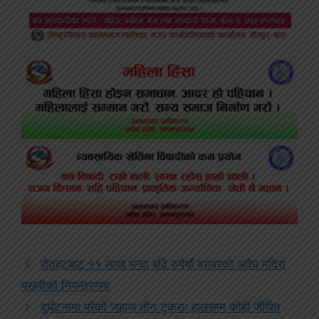
रौतहटबाट ११ लाख भन्दा बढि रुपैयाँ बराबरको अवैध मदिरा
प्रहरीको नियन्त्रणमा
दुर्घटनामा परेको जहाज तीन टुक्राः हालसम्म कोही जीवित