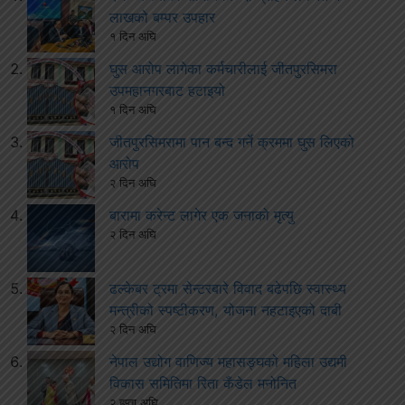
लाखको बम्पर उपहार
१ दिन अघि
घुस आरोप लागेका कर्मचारीलाई जीतपुरसिमरा
उपमहानगरबाट हटाइयो
१ दिन अघि
जीतपुरसिमरामा पान बन्द गर्ने क्रममा घुस लिएको
आरोप
२ दिन अघि
बारामा करेन्ट लागेर एक जनाको मृत्यु
२ दिन अघि
ढल्केबर ट्रमा सेन्टरबारे विवाद बढेपछि स्वास्थ्य
मन्त्रीको स्पष्टीकरण, योजना नहटाइएको दाबी
२ दिन अघि
नेपाल उद्योग वाणिज्य महासङ्घको महिला उद्यमी
विकास समितिमा रिता कँडेल मनोनित
२ हप्ता अघि