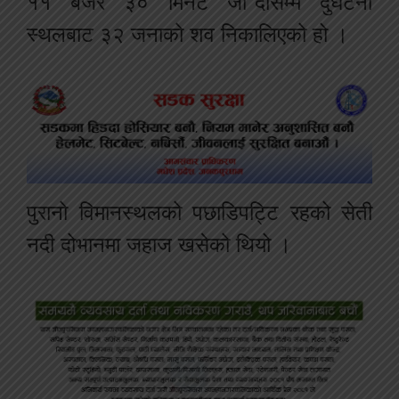
११ बजेर ३० मिनेट जा“दासम्म दुर्घटना
स्थलबाट ३२ जनाको शव निकालिएको हो ।
पुरानो विमानस्थलको पछाडिपट्टि रहको सेती
नदी दोभानमा जहाज खसेको थियो ।