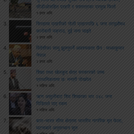
सीडीओसहित प्रहरी र सशस्त्रका प्रमुख फिर्ता
१ हप्ता अघि
सिरहामा प्रहरीको गोली प्रहारपछि ६ जना लागूऔषध
कारोबारी पक्राउ, दुई जना घाइते
२ हप्ता अघि
विदेशीका सामु झुक्नुपर्ने आवश्यकता छैन : माधवकुमार
नेपाल
२ हप्ता अघि
शिक्षा तथा खेलकुद क्षेत्र सरकारको उच्च
प्राथमिकतामा छः मन्त्री पोखरेल
१ महिना अघि
ऋण असुलीबाट शिव शिखरका थप २४८ जना
पिडितले पाए रकम
१ महिना अघि
बारा–भारत सीमा क्षेत्रमा भारतीय नागरिक मृत फेला,
घटनाबारे अनुसन्धान सुरु