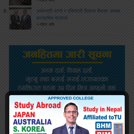
१ महिना अघि
अर्थमन्त्री वाग्ले र एसियाली विकास बैंकका अध्यक्ष
कान्डाबिच भेटवार्ता
१ महिना अघि