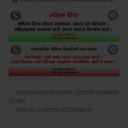
विरगञ्जमा अस्पतालको लापरवाही र दादागिरिले एक शिक्षकको
गयो ज्यान
बारामा जेठ २२ गतेसम्मका लागि निषेधाज्ञा थप