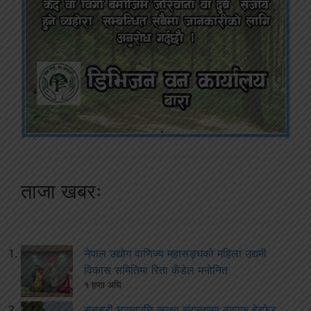
ताजा खबरः
नेपाल उद्योग वाणिज्य महासङ्घको महिला उद्यमी
विकास समितिमा रिता कँडेल मनोनित
१ हप्ता अघि
सुनसरी घटनापछि सुरक्षा संयन्त्रमा व्यापक हेरफेर,