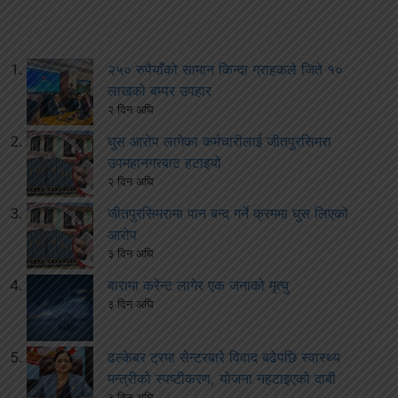
२५० रुपैयाँको सामान किन्दा ग्राहकले जिते १०
लाखको बम्पर उपहार
२ दिन अघि
घुस आरोप लागेका कर्मचारीलाई जीतपुरसिमरा
उपमहानगरबाट हटाइयो
२ दिन अघि
जीतपुरसिमरामा पान बन्द गर्ने क्रममा घुस लिएको
आरोप
३ दिन अघि
बारामा करेन्ट लागेर एक जनाको मृत्यु
३ दिन अघि
ढल्केबर ट्रमा सेन्टरबारे विवाद बढेपछि स्वास्थ्य
मन्त्रीको स्पष्टीकरण, योजना नहटाइएको दाबी
३ दिन अघि