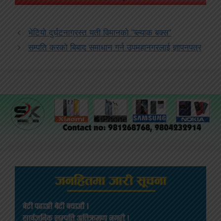
भेटियो दुर्घटनाग्रस्त यती विमानको “ब्ल्याक बक्स”
सम्पति करको बिबाद समाधान गर्न उपमहानगरलाई ज्ञापनपत्र