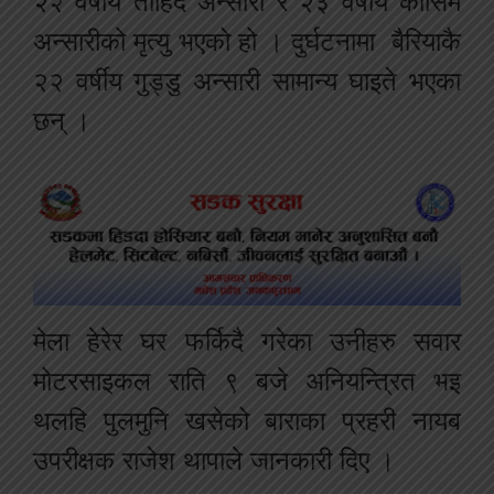
२२ वर्षीय ताहिद अन्सारी र २३ वर्षीय कासिम
अन्सारीको मृत्यु भएको हो । दुर्घटनामा बैरियाकै
२२ वर्षीय गुड्डु अन्सारी सामान्य घाइते भएका
छन् ।
मेला हेरेर घर फर्किदै गरेका उनीहरु सवार
मोटरसाइकल राति ९ बजे अनियन्त्रित भइ
थलहि पुलमुनि खसेको बाराका प्रहरी नायब
उपरीक्षक राजेश थापाले जानकारी दिए ।