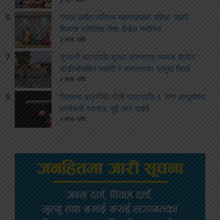
नेपाल उद्योग वाणिज्य महासङ्घको महिला उद्यमी
विकास समितिमा रिता कँडेल मनोनित
२ हप्ता अघि
सुनसरी घटनापछि सुरक्षा संयन्त्रमा व्यापक हेरफेर,
सीडीओसहित प्रहरी र सशस्त्रका प्रमुख फिर्ता
२ हप्ता अघि
सिरहामा प्रहरीको गोली प्रहारपछि ६ जना लागूऔषध
कारोबारी पक्राउ, दुई जना घाइते
२ हप्ता अघि