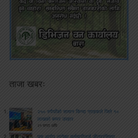
ताजा खबरः
२५० रुपैयाँको सामान किन्दा ग्राहकले जिते १०
लाखको बम्पर उपहार
२१ घण्टा अघि
घुस आरोप लागेका कर्मचारीलाई जीतपुरसिमरा