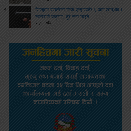
सिरहामा प्रहरीको गोली प्रहारपछि ६ जना लागूऔषध
कारोबारी पक्राउ, दुई जना घाइते
२ हप्ता अघि