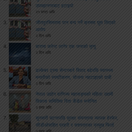
उपमहानगरबाट हटाइयो
२१ घण्टा अघि
जीतपुरसिमरामा पान बन्द गर्ने क्रममा घुस लिएको
आरोप
२ दिन अघि
बारामा करेन्ट लागेर एक जनाको मृत्यु
२ दिन अघि
ढल्केबर ट्रमा सेन्टरबारे विवाद बढेपछि स्वास्थ्य
मन्त्रीको स्पष्टीकरण, योजना नहटाइएको दाबी
२ दिन अघि
नेपाल उद्योग वाणिज्य महासङ्घको महिला उद्यमी
विकास समितिमा रिता कँडेल मनोनित
२ हप्ता अघि
सुनसरी घटनापछि सुरक्षा संयन्त्रमा व्यापक हेरफेर,
सीडीओसहित प्रहरी र सशस्त्रका प्रमुख फिर्ता
२ हप्ता अघि