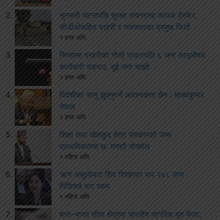
सुनसरी घटनापछि सुरक्षा संयन्त्रमा व्यापक हेरफेर,
सीडीओसहित प्रहरी र सशस्त्रका प्रमुख फिर्ता
१ हप्ता अघि
सिरहामा प्रहरीको गोली प्रहारपछि ६ जना लागूऔषध
कारोबारी पक्राउ, दुई जना घाइते
२ हप्ता अघि
विदेशीका सामु झुक्नुपर्ने आवश्यकता छैन : माधवकुमार
नेपाल
२ हप्ता अघि
शिक्षा तथा खेलकुद क्षेत्र सरकारको उच्च
प्राथमिकतामा छः मन्त्री पोखरेल
१ महिना अघि
ऋण असुलीबाट शिव शिखरका थप २४८ जना
पिडितले पाए रकम
१ महिना अघि
बारा–भारत सीमा क्षेत्रमा भारतीय नागरिक मृत फेला,