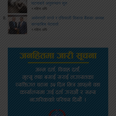
घटनाबारे अनुसन्धान सुरु
१ महिना अघि
अर्थमन्त्री वाग्ले र एसियाली विकास बैंकका अध्यक्ष
कान्डाबिच भेटवार्ता
१ महिना अघि