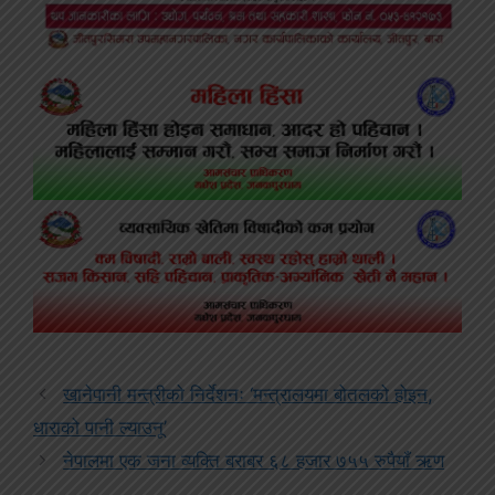
खानेपानी मन्त्रीको निर्देशनः ‘मन्त्रालयमा बोतलको होइन,
धाराको पानी ल्याउनू’
नेपालमा एक जना व्यक्ति बराबर ६८ हजार ७५५ रुपैयाँ ऋण