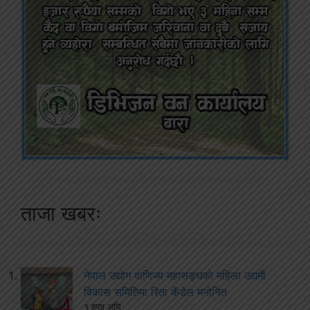
ताजा खबरः
नेपाल उद्योग वाणिज्य महासङ्घको महिला उद्यमी
विकास समितिमा रिता कँडेल मनोनित
१ हप्ता अघि