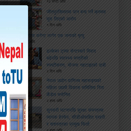
१३ घण्टा अघि
जीतपुरसिमरामा पान बन्द गर्ने क्रममा
घुस लिएको आरोप
१ दिन अघि
बारामा करेन्ट लागेर एक जनाको मृत्यु
१ दिन अघि
ढल्केबर ट्रमा सेन्टरबारे विवाद
बढेपछि स्वास्थ्य मन्त्रीको
स्पष्टीकरण, योजना नहटाइएको दाबी
२ दिन अघि
नेपाल उद्योग वाणिज्य महासङ्घको
महिला उद्यमी विकास समितिमा रिता
कँडेल मनोनित
२ हप्ता अघि
सुनसरी घटनापछि सुरक्षा संयन्त्रमा
व्यापक हेरफेर, सीडीओसहित प्रहरी
र सशस्त्रका प्रमुख फिर्ता
२ हप्ता अघि