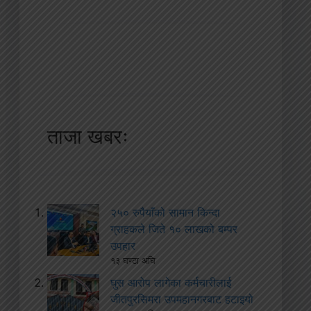
ताजा खबरः
२५० रुपैयाँको सामान किन्दा
ग्राहकले जिते १० लाखको बम्पर
उपहार
१३ घण्टा अघि
घुस आरोप लागेका कर्मचारीलाई
जीतपुरसिमरा उपमहानगरबाट हटाइयो