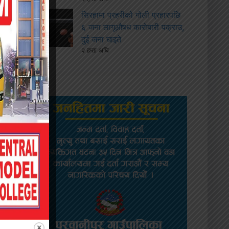
सिरहामा प्रहरीको गोली प्रहारपछि
६ जना लागूऔषध कारोबारी पक्राउ,
दुई जना घाइते
२ हप्ता अघि