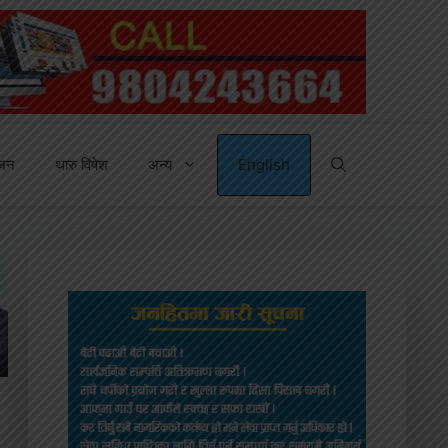
्जन
थारु विषेश
अन्य
English