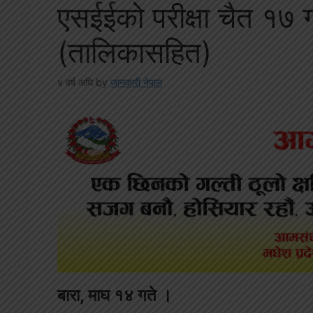
एसईईको परीक्षा चैत १७ गत
(तालिकासहित)
४ वर्ष अघि
by
जानकारी नेपाल
बारा, माघ १४ गते ।