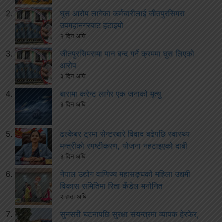
घुस आरोप लागेका कर्मचारीलाई जीतपुरसिमरा
उपमहानगरबाट हटाइयो
२ दिन अघि
जीतपुरसिमरामा पान बन्द गर्ने क्रममा घुस लिएको
आरोप
३ दिन अघि
बारामा करेन्ट लागेर एक जनाको मृत्यु
३ दिन अघि
ढल्केबर ट्रमा सेन्टरबारे विवाद बढेपछि स्वास्थ्य
मन्त्रीको स्पष्टीकरण, योजना नहटाइएको दाबी
३ दिन अघि
नेपाल उद्योग वाणिज्य महासङ्घको महिला उद्यमी
विकास समितिमा रिता कँडेल मनोनित
२ हप्ता अघि
सुनसरी घटनापछि सुरक्षा संयन्त्रमा व्यापक हेरफेर,