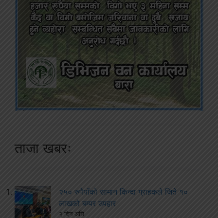
ताजा खबरः
२५० रुपैयाँको सामान किन्दा ग्राहकले जिते १०
लाखको बम्पर उपहार
२ दिन अघि