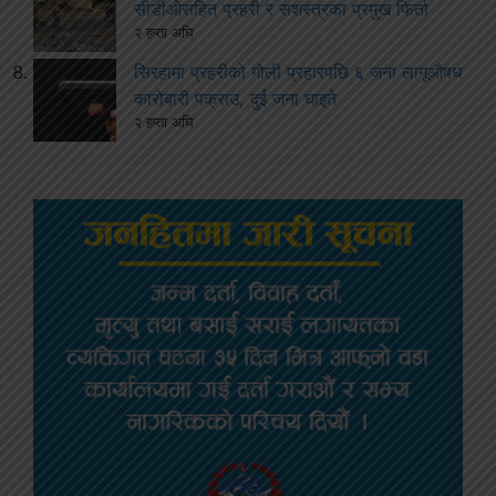
सीडीओसहित प्रहरी र सशस्त्रका प्रमुख फिर्ता
२ हप्ता अघि
सिरहामा प्रहरीको गोली प्रहारपछि ६ जना लागूऔषध
कारोबारी पक्राउ, दुई जना घाइते
२ हप्ता अघि