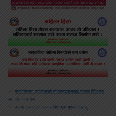
मकवानपुरमा ट्याङ्करले मोटरसाइकललाई ठक्कर दिँदा एक
जनाको ज्यान गयो
पर्सामा ट्याक्टरले ठक्कर दिएर एक युवकको मृत्यु