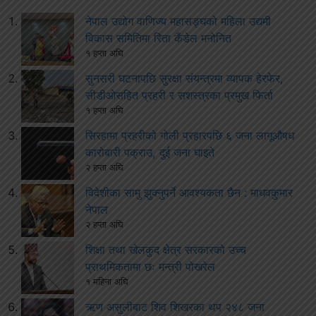
नेपाल उद्योग वाणिज्य महासङ्घको महिला उद्यमी
विकास समितिमा रिता कँडेल मनोनित
१ हप्ता अघि
सुनसरी घटनापछि सुरक्षा संयन्त्रमा व्यापक हेरफेर,
सीडीओसहित प्रहरी र सशस्त्रका प्रमुख फिर्ता
१ हप्ता अघि
सिरहामा प्रहरीको गोली प्रहारपछि ६ जना लागूऔषध
कारोबारी पक्राउ, दुई जना घाइते
२ हप्ता अघि
विदेशीका सामु झुक्नुपर्ने आवश्यकता छैन : माधवकुमार
नेपाल
२ हप्ता अघि
शिक्षा तथा खेलकुद क्षेत्र सरकारको उच्च
प्राथमिकतामा छः मन्त्री पोखरेल
१ महिना अघि
ऋण असुलीबाट शिव शिखरका थप २४८ जना