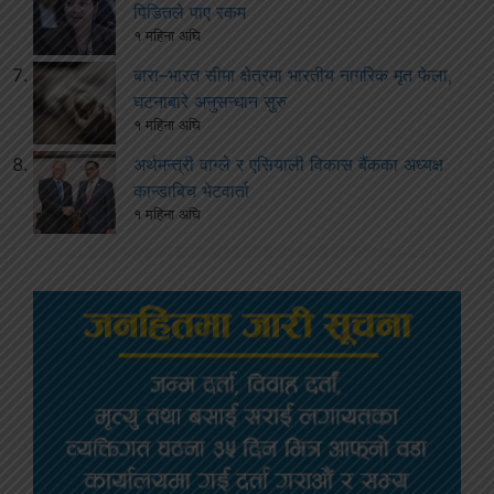
पिडितले पाए रकम
१ महिना अघि
बारा–भारत सीमा क्षेत्रमा भारतीय नागरिक मृत फेला,
घटनाबारे अनुसन्धान सुरु
१ महिना अघि
अर्थमन्त्री वाग्ले र एसियाली विकास बैंकका अध्यक्ष
कान्डाबिच भेटवार्ता
१ महिना अघि