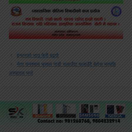
इन्धनकाे भाउ फेरी बढयाे
नेता घनश्याम भूसाल गाडी चलाउँदा चलाउँदै बेहोस भएपछि
अस्पताल भर्ना