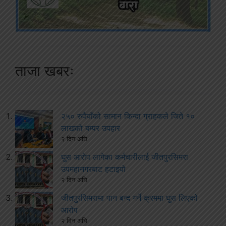
ताजा खबरः
२५० रुपैयाँको सामान किन्दा ग्राहकले जिते १०
लाखको बम्पर उपहार
२ दिन अघि
घुस आरोप लागेका कर्मचारीलाई जीतपुरसिमरा
उपमहानगरबाट हटाइयो
२ दिन अघि
जीतपुरसिमरामा पान बन्द गर्ने क्रममा घुस लिएको
आरोप
२ दिन अघि