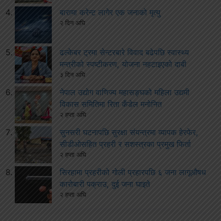
बारामा करेन्ट लागेर एक जनाको मृत्यु
२ दिन अघि
ढल्केबर ट्रमा सेन्टरबारे विवाद बढेपछि स्वास्थ्य
मन्त्रीको स्पष्टीकरण, योजना नहटाइएको दाबी
३ दिन अघि
नेपाल उद्योग वाणिज्य महासङ्घको महिला उद्यमी
विकास समितिमा रिता कँडेल मनोनित
२ हप्ता अघि
सुनसरी घटनापछि सुरक्षा संयन्त्रमा व्यापक हेरफेर,
सीडीओसहित प्रहरी र सशस्त्रका प्रमुख फिर्ता
२ हप्ता अघि
सिरहामा प्रहरीको गोली प्रहारपछि ६ जना लागूऔषध
कारोबारी पक्राउ, दुई जना घाइते
२ हप्ता अघि