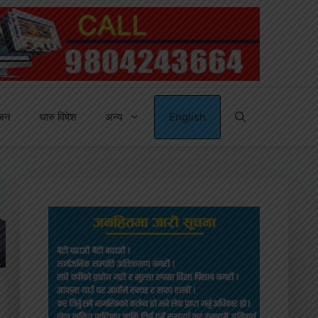
्जन
थारु विषेश
अन्य
English