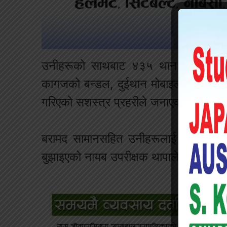
उनीहरूको साथबाट ४३५ थान एक हजार द
कागजको बन्डल, दुईथान मोबाइल सेट, सातथ
गरिएको सशस्त्र प्रहरीले जनाएको छ ।
बरामद सामानसहित उनीहरूलाई आवश्यक का
बुझाइएको नायब उपरीक्षक थापाले जानकारी 