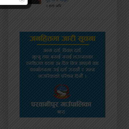
२ हप्ता अघि