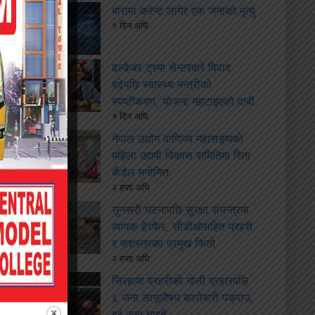
बारामा करेन्ट लागेर एक जनाको मृत्यु
१ दिन अघि
ढल्केबर ट्रमा सेन्टरबारे विवाद
बढेपछि स्वास्थ्य मन्त्रीको
स्पष्टीकरण, योजना नहटाइएको दाबी
१ दिन अघि
नेपाल उद्योग वाणिज्य महासङ्घको
महिला उद्यमी विकास समितिमा रिता
कँडेल मनोनित
२ हप्ता अघि
सुनसरी घटनापछि सुरक्षा संयन्त्रमा
व्यापक हेरफेर, सीडीओसहित प्रहरी
र सशस्त्रका प्रमुख फिर्ता
२ हप्ता अघि
सिरहामा प्रहरीको गोली प्रहारपछि
६ जना लागूऔषध कारोबारी पक्राउ,
दुई जना घाइते