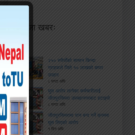
ताजा खबरः
२५० रुपैयाँको सामान किन्दा
ग्राहकले जिते १० लाखको बम्पर
उपहार
८ घण्टा अघि
घुस आरोप लागेका कर्मचारीलाई
जीतपुरसिमरा उपमहानगरबाट हटाइयो
८ घण्टा अघि
जीतपुरसिमरामा पान बन्द गर्ने क्रममा
घुस लिएको आरोप
१ दिन अघि