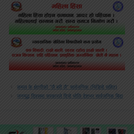
कमल के क्षेत्रीको “लै बरी लै” सार्वजनिक (भिडियो सहित)
जनयुद्ध दिवसमा सरकारले दियो भोलि देशभर सार्वजनिक बिदा