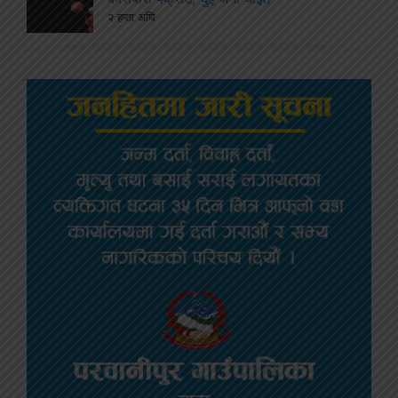
२ हप्ता अघि