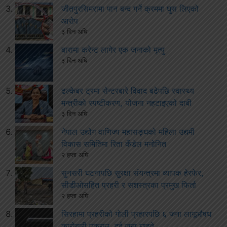
जीतपुरसिमरामा पान बन्द गर्ने क्रममा घुस लिएको
आरोप
३ दिन अघि
बारामा करेन्ट लागेर एक जनाको मृत्यु
३ दिन अघि
ढल्केबर ट्रमा सेन्टरबारे विवाद बढेपछि स्वास्थ्य
मन्त्रीको स्पष्टीकरण, योजना नहटाइएको दाबी
३ दिन अघि
नेपाल उद्योग वाणिज्य महासङ्घको महिला उद्यमी
विकास समितिमा रिता कँडेल मनोनित
२ हप्ता अघि
सुनसरी घटनापछि सुरक्षा संयन्त्रमा व्यापक हेरफेर,
सीडीओसहित प्रहरी र सशस्त्रका प्रमुख फिर्ता
२ हप्ता अघि
सिरहामा प्रहरीको गोली प्रहारपछि ६ जना लागूऔषध
कारोबारी पक्राउ, दुई जना घाइते