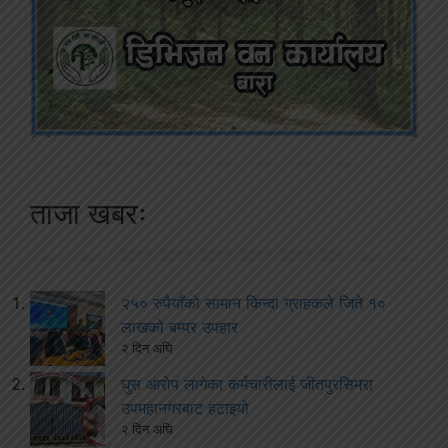
ताजा खबरः
२५० रुपैयाँको सामान किन्दा ग्राहकले जिते १०
लाखको बम्पर उपहार
२ दिन अघि
घुस आरोप लागेका कर्मचारीलाई जीतपुरसिमरा
उपमहानगरबाट हटाइयो
२ दिन अघि