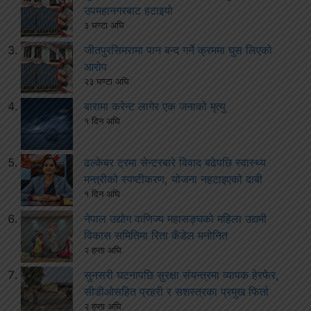
उपमहानगरबाट हटाइयो
३ घण्टा अघि
जीतपुरसिमरामा पान बन्द गर्ने क्रममा घुस लिएको
आरोप
२३ घण्टा अघि
बारामा करेन्ट लागेर एक जनाको मृत्यु
१ दिन अघि
ढल्केबर ट्रमा सेन्टरबारे विवाद बढेपछि स्वास्थ्य
मन्त्रीको स्पष्टीकरण, योजना नहटाइएको दाबी
१ दिन अघि
नेपाल उद्योग वाणिज्य महासङ्घको महिला उद्यमी
विकास समितिमा रिता कँडेल मनोनित
२ हप्ता अघि
सुनसरी घटनापछि सुरक्षा संयन्त्रमा व्यापक हेरफेर,
सीडीओसहित प्रहरी र सशस्त्रका प्रमुख फिर्ता
२ हप्ता अघि