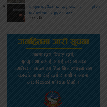
सिरहामा प्रहरीको गोली प्रहारपछि ६ जना लागूऔषध
कारोबारी पक्राउ, दुई जना घाइते
२ हप्ता अघि