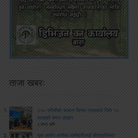
ताजा खबरः
२५० रुपैयाँको सामान किन्दा ग्राहकले जिते १०
लाखको बम्पर उपहार
३ घण्टा अघि
घुस आरोप लागेका कर्मचारीलाई जीतपुरसिमरा