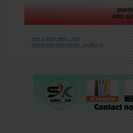
‘पठान’ ले नेपालमा कमायो ८ करोड
अभिनेत्री सुरक्षा पन्तको इन्जेगमेन्ट, आज विवाह हुदै