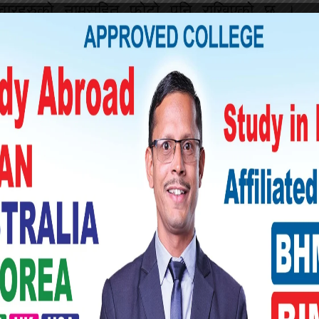
दवारहरुको नामसहित फोटो पनि राखिएको छ ।
ो नाम र फोटो भएको कोठाभित्र स्वस्तिक छाप
दको ४८ छ । सबै उम्मेदवारको मतभार जोड्दा ५२
हुन बहुमत अर्थात २६ हजार ३९४ मतभार चाहिन्छ ।
ाहिर सुरक्षा व्यवस्था कडा पारिएको छ ।
 पहिलो राष्ट्रपति डा। रामवरण यादव हुन् ।
 २०६५ साल साउन ८ गतेदेखि २०७२ कात्तिक ११
 नेकपा एमालेबाट विद्यादेवी भण्डारी २०७२ कात्तिक