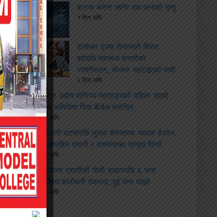
बारामा करेन्ट लागेर एक जनाको मृत्यु
१ दिन अघि
ढल्केबर ट्रमा सेन्टरबारे विवाद
बढेपछि स्वास्थ्य मन्त्रीको
स्पष्टीकरण, योजना नहटाइएको दाबी
२ दिन अघि
नेपाल उद्योग वाणिज्य महासङ्घको महिला उद्यमी
विकास समितिमा रिता कँडेल मनोनित
२ हप्ता अघि
सुनसरी घटनापछि सुरक्षा संयन्त्रमा व्यापक हेरफेर,
सीडीओसहित प्रहरी र सशस्त्रका प्रमुख फिर्ता
२ हप्ता अघि
सिरहामा प्रहरीको गोली प्रहारपछि ६ जना
लागूऔषध कारोबारी पक्राउ, दुई जना घाइते
२ हप्ता अघि