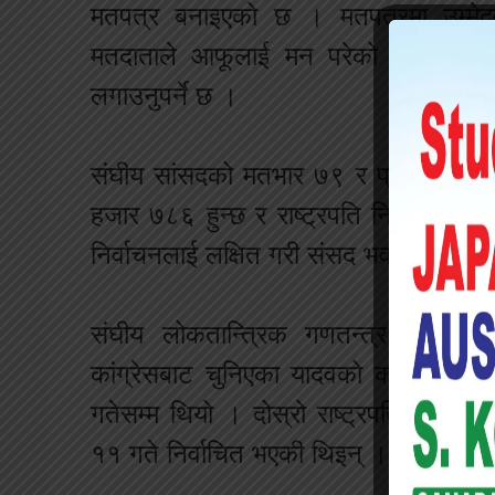
मतपत्र बनाइएको छ । मतपत्रमा उम्मे
मतदाताले आफूलाई मन परेको उम्मेदवारक
लगाउनुपर्ने छ ।
संघीय सांसदको मतभार ७९ र प्रदेश सांस
हजार ७८६ हुन्छ र राष्ट्रपति निर्वाचित 
निर्वाचनलाई लक्षित गरी संसद भवन भित्र र ब
संघीय लोकतान्त्रिक गणतन्त्र नेपालको
कांग्रेसबाट चुनिएका यादवको कार्यकाल
गतेसम्म थियो । दोस्रो राष्ट्रपतिको रुपमा
११ गते निर्वाचित भएकी थिइन् ।