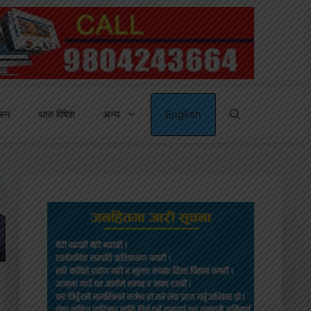
्जन
थारु विषेश
अन्य
English