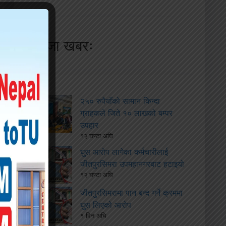
ताजा खबरः
२५० रुपैयाँको सामान किन्दा
ग्राहकले जिते १० लाखको बम्पर
उपहार
१२ घण्टा अघि
घुस आरोप लागेका कर्मचारीलाई
जीतपुरसिमरा उपमहानगरबाट हटाइयो
१२ घण्टा अघि
जीतपुरसिमरामा पान बन्द गर्ने क्रममा
घुस लिएको आरोप
१ दिन अघि