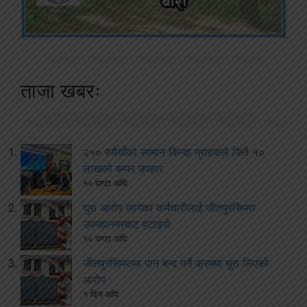
ताजा खबरः
२५० रुपैयाँको सामान किन्दा ग्राहकले जिते १०
लाखको बम्पर उपहार
१० घण्टा अघि
घुस आरोप लागेका कर्मचारीलाई जीतपुरसिमरा
उपमहानगरबाट हटाइयो
१० घण्टा अघि
जीतपुरसिमरामा पान बन्द गर्ने क्रममा घुस लिएको
आरोप
१ दिन अघि