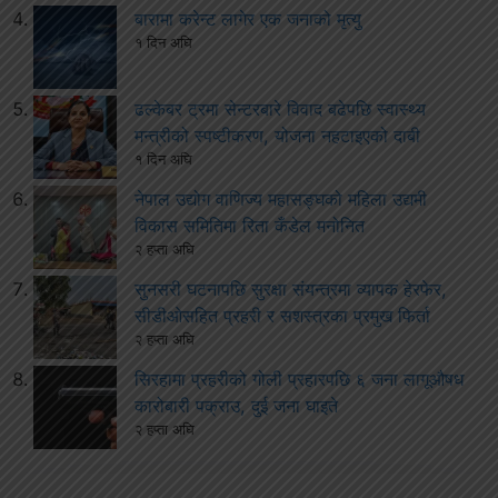
बारामा करेन्ट लागेर एक जनाको मृत्यु
१ दिन अघि
ढल्केबर ट्रमा सेन्टरबारे विवाद बढेपछि स्वास्थ्य
मन्त्रीको स्पष्टीकरण, योजना नहटाइएको दाबी
१ दिन अघि
नेपाल उद्योग वाणिज्य महासङ्घको महिला उद्यमी
विकास समितिमा रिता कँडेल मनोनित
२ हप्ता अघि
सुनसरी घटनापछि सुरक्षा संयन्त्रमा व्यापक हेरफेर,
सीडीओसहित प्रहरी र सशस्त्रका प्रमुख फिर्ता
२ हप्ता अघि
सिरहामा प्रहरीको गोली प्रहारपछि ६ जना लागूऔषध
कारोबारी पक्राउ, दुई जना घाइते
२ हप्ता अघि