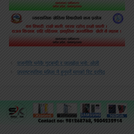
राजनीति भनेकै गुटबन्दी र जालझेल भयो: ओली
उपराष्ट्रपतिमा महिला नै हुनुपर्ने मागको रिट दरपिठ