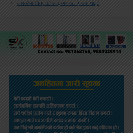
कास्कीमा चितुवाको आक्रमणबाट २ जना घाइते