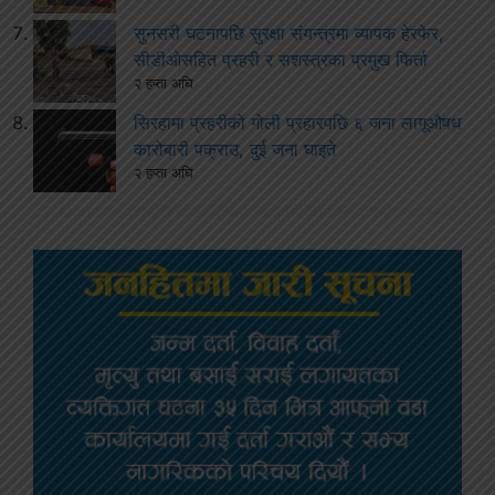
सुनसरी घटनापछि सुरक्षा संयन्त्रमा व्यापक हेरफेर,
सीडीओसहित प्रहरी र सशस्त्रका प्रमुख फिर्ता
२ हप्ता अघि
सिरहामा प्रहरीको गोली प्रहारपछि ६ जना लागूऔषध
कारोबारी पक्राउ, दुई जना घाइते
२ हप्ता अघि