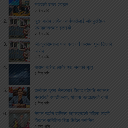
लाखको बम्पर उपहार
२ दिन अघि
घुस आरोप लागेका कर्मचारीलाई जीतपुरसिमरा
उपमहानगरबाट हटाइयो
२ दिन अघि
जीतपुरसिमरामा पान बन्द गर्ने क्रममा घुस लिएको
आरोप
३ दिन अघि
बारामा करेन्ट लागेर एक जनाको मृत्यु
३ दिन अघि
ढल्केबर ट्रमा सेन्टरबारे विवाद बढेपछि स्वास्थ्य
मन्त्रीको स्पष्टीकरण, योजना नहटाइएको दाबी
३ दिन अघि
नेपाल उद्योग वाणिज्य महासङ्घको महिला उद्यमी
विकास समितिमा रिता कँडेल मनोनित
२ हप्ता अघि