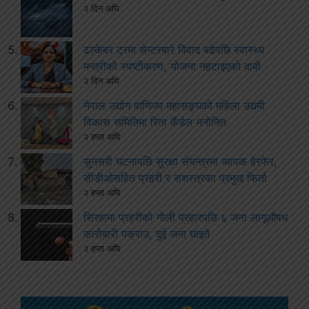
२ दिन अघि
ढल्केबर ट्रमा सेन्टरबारे विवाद बढेपछि स्वास्थ्य
मन्त्रीको स्पष्टीकरण, योजना नहटाइएको दाबी
२ दिन अघि
नेपाल उद्योग वाणिज्य महासङ्घको महिला उद्यमी
विकास समितिमा रिता कँडेल मनोनित
२ हप्ता अघि
सुनसरी घटनापछि सुरक्षा संयन्त्रमा व्यापक हेरफेर,
सीडीओसहित प्रहरी र सशस्त्रका प्रमुख फिर्ता
२ हप्ता अघि
सिरहामा प्रहरीको गोली प्रहारपछि ६ जना लागूऔषध
कारोबारी पक्राउ, दुई जना घाइते
२ हप्ता अघि