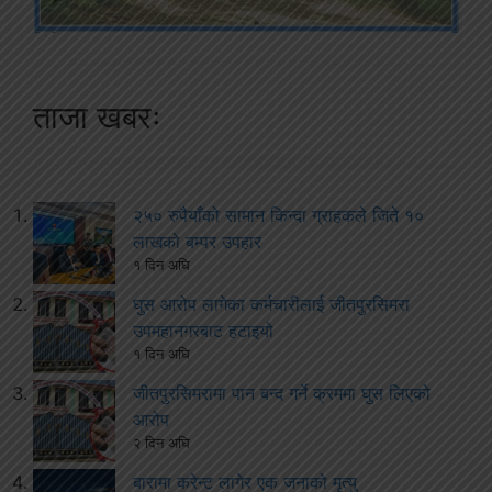
ताजा खबरः
२५० रुपैयाँको सामान किन्दा ग्राहकले जिते १०
लाखको बम्पर उपहार
१ दिन अघि
घुस आरोप लागेका कर्मचारीलाई जीतपुरसिमरा
उपमहानगरबाट हटाइयो
१ दिन अघि
जीतपुरसिमरामा पान बन्द गर्ने क्रममा घुस लिएको
आरोप
२ दिन अघि
बारामा करेन्ट लागेर एक जनाको मृत्यु