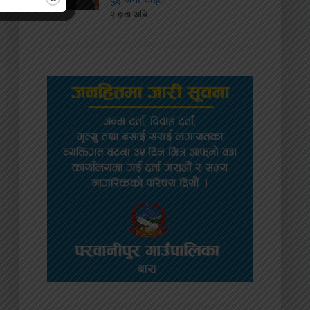
२ हप्ता अघि