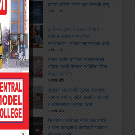
बारामा करेन्ट लागेर एक जनाको मृत्यु
३ दिन अघि
ढल्केबर ट्रमा सेन्टरबारे विवाद
बढेपछि स्वास्थ्य मन्त्रीको
स्पष्टीकरण, योजना नहटाइएको दाबी
३ दिन अघि
नेपाल उद्योग वाणिज्य महासङ्घको
महिला उद्यमी विकास समितिमा रिता
कँडेल मनोनित
२ हप्ता अघि
सुनसरी घटनापछि सुरक्षा संयन्त्रमा
व्यापक हेरफेर, सीडीओसहित प्रहरी
र सशस्त्रका प्रमुख फिर्ता
२ हप्ता अघि
सिरहामा प्रहरीको गोली प्रहारपछि
६ जना लागूऔषध कारोबारी पक्राउ,
दुई जना घाइते