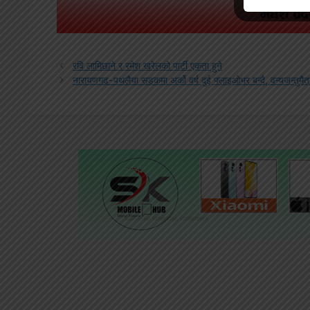
रवि लामिछाने र रमेश खरेलको पार्टी एकता हुने
नारायणगढ-पथलैया सडकमा अर्को वर्ष दुई फ्लाइओभर बन्दै, वन्यजन्तुमैत्र