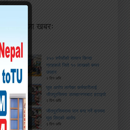
ताजा खबरः
२५० रुपैयाँको सामान किन्दा
ग्राहकले जिते १० लाखको बम्पर
उपहार
२ दिन अघि
घुस आरोप लागेका कर्मचारीलाई
जीतपुरसिमरा उपमहानगरबाट हटाइयो
२ दिन अघि
जीतपुरसिमरामा पान बन्द गर्ने क्रममा
घुस लिएको आरोप
३ दिन अघि