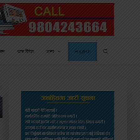
्जन
थारु विषेश
अन्य
English