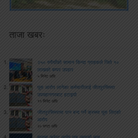
ताजा खबरः
२५० रुपैयाँको सामान किन्दा ग्राहकले जिते १०
लाखको बम्पर उपहार
५ मिनेट अघि
घुस आरोप लागेका कर्मचारीलाई जीतपुरसिमरा
उपमहानगरबाट हटाइयो
११ मिनेट अघि
जीतपुरसिमरामा पान बन्द गर्ने क्रममा घुस लिएको
आरोप
२० घण्टा अघि
बारामा करेन्ट लागेर एक जनाको मृत्यु