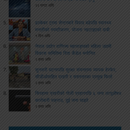
२२ घण्टा अघि
ढल्केबर ट्रमा सेन्टरबारे विवाद बढेपछि स्वास्थ्य
मन्त्रीको स्पष्टीकरण, योजना नहटाइएको दाबी
१ दिन अघि
नेपाल उद्योग वाणिज्य महासङ्घको महिला उद्यमी
विकास समितिमा रिता कँडेल मनोनित
२ हप्ता अघि
सुनसरी घटनापछि सुरक्षा संयन्त्रमा व्यापक हेरफेर,
सीडीओसहित प्रहरी र सशस्त्रका प्रमुख फिर्ता
२ हप्ता अघि
सिरहामा प्रहरीको गोली प्रहारपछि ६ जना लागूऔषध
कारोबारी पक्राउ, दुई जना घाइते
२ हप्ता अघि