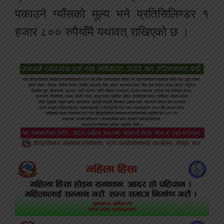
पकाउने ग्याँसको मूल्य भने प्रतिसिलिण्डर १
हजार ८०० रुपैयाँमै यथावत् राखिएको छ ।