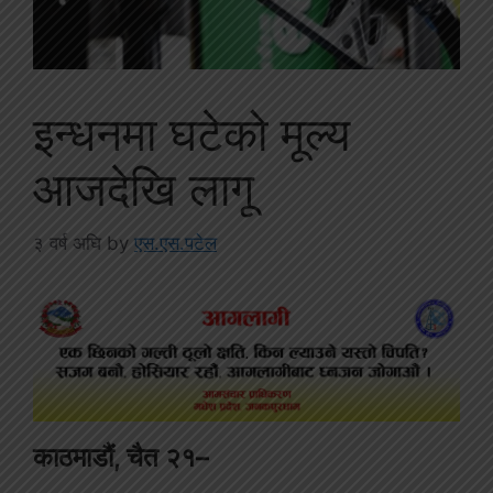
इन्धनमा घटेको मूल्य
आजदेखि लागू
३ वर्ष अघि
by
एस.एस.पटेल
काठमाडौं, चैत २१–