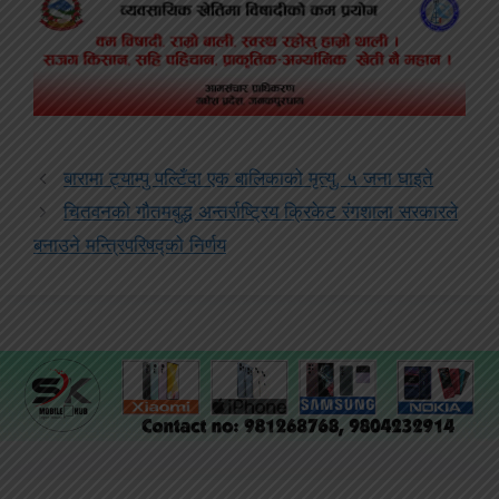
बारामा ट्याम्पु पल्टिँदा एक बालिकाको मृत्यु, ५ जना घाइते
चितवनको गौतमबुद्ध अन्तर्राष्ट्रिय क्रिकेट रंगशाला सरकारले
बनाउने मन्त्रिपरिषद्‍को निर्णय