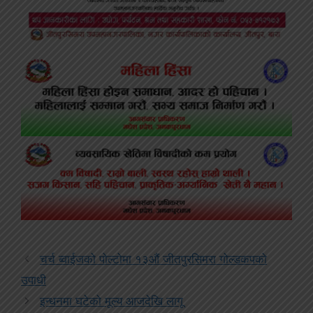
चर्च ब्वाईजको पोल्टोमा १३औं जीतपुरसिमरा गोल्डकपको
उपाधी
इन्धनमा घटेको मूल्य आजदेखि लागू