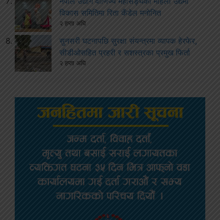
नेपाल उद्योग वाणिज्य महासङ्घको महिला उद्यमी
विकास समितिमा रिता कँडेल मनोनित
२ हप्ता अघि
सुनसरी घटनापछि सुरक्षा संयन्त्रमा व्यापक हेरफेर,
सीडीओसहित प्रहरी र सशस्त्रका प्रमुख फिर्ता
२ हप्ता अघि