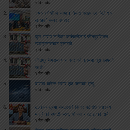
१ दिन अघि
२५० रुपैयाँको सामान किन्दा ग्राहकले जिते १०
लाखको बम्पर उपहार
३ दिन अघि
घुस आरोप लागेका कर्मचारीलाई जीतपुरसिमरा
उपमहानगरबाट हटाइयो
३ दिन अघि
जीतपुरसिमरामा पान बन्द गर्ने क्रममा घुस लिएको
आरोप
४ दिन अघि
बारामा करेन्ट लागेर एक जनाको मृत्यु
४ दिन अघि
ढल्केबर ट्रमा सेन्टरबारे विवाद बढेपछि स्वास्थ्य
मन्त्रीको स्पष्टीकरण, योजना नहटाइएको दाबी
४ दिन अघि