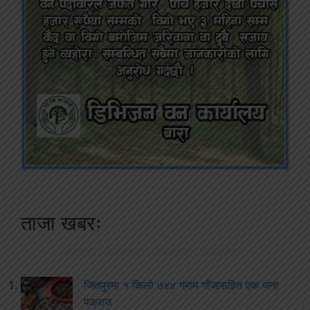
ताजा खबरः
जितपुरमा १ किलो ७४४ ग्राम गाँजासहित एक जना
पक्राउ