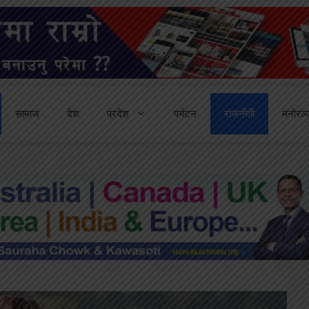
सामाज
देश
प्रदेश
पर्यटन
राजनीती
मनोरञ