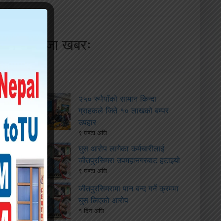
ताजा खबरः
२५० रुपैयाँको सामान किन्दा
ग्राहकले जिते १० लाखको बम्पर
उपहार
९ घण्टा अघि
घुस आरोप लागेका कर्मचारीलाई
जीतपुरसिमरा उपमहानगरबाट हटाइयो
९ घण्टा अघि
जीतपुरसिमरामा पान बन्द गर्ने क्रममा
घुस लिएको आरोप
१ दिन अघि