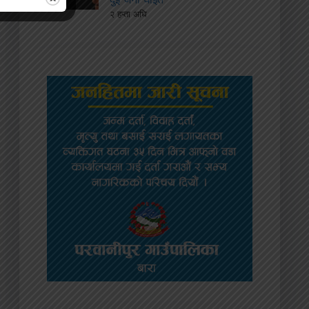
२ हप्ता अघि