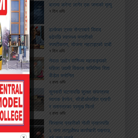
बारामा करेन्ट लागेर एक जनाको मृत्यु
१ दिन अघि
ढल्केबर ट्रमा सेन्टरबारे विवाद
बढेपछि स्वास्थ्य मन्त्रीको
स्पष्टीकरण, योजना नहटाइएको दाबी
१ दिन अघि
नेपाल उद्योग वाणिज्य महासङ्घको
महिला उद्यमी विकास समितिमा रिता
कँडेल मनोनित
२ हप्ता अघि
सुनसरी घटनापछि सुरक्षा संयन्त्रमा
व्यापक हेरफेर, सीडीओसहित प्रहरी
र सशस्त्रका प्रमुख फिर्ता
२ हप्ता अघि
सिरहामा प्रहरीको गोली प्रहारपछि
६ जना लागूऔषध कारोबारी पक्राउ,
दुई जना घाइते