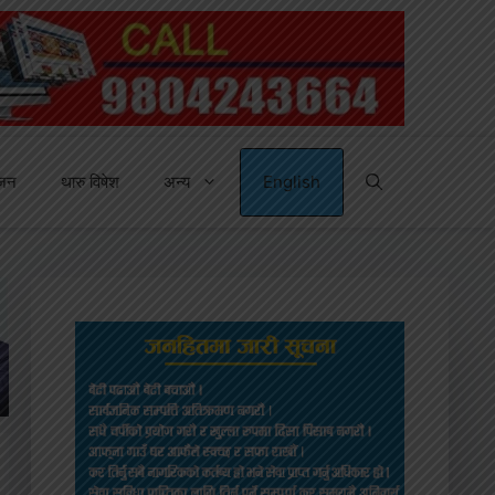
्जन
थारु विषेश
अन्य
English