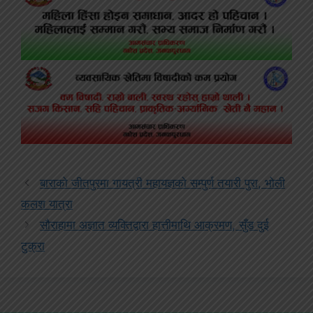
बाराको जीतपुरमा गायत्री महायज्ञको सम्पुर्ण तयारी पुरा, भोली
कलश यात्रा
सौराहामा अज्ञात व्यक्तिद्वारा हात्तीमाथि आक्रमण, सुँड दुई
टुक्रा