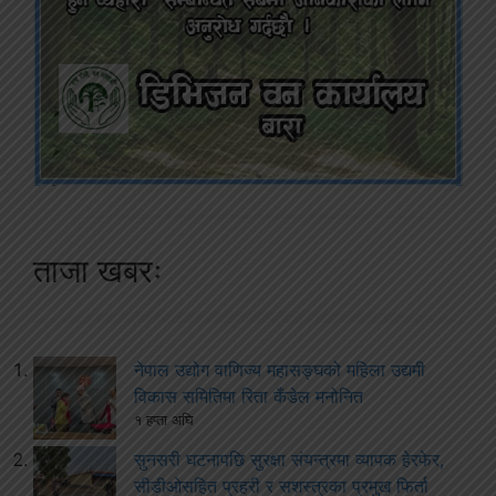
ताजा खबरः
नेपाल उद्योग वाणिज्य महासङ्घको महिला उद्यमी
विकास समितिमा रिता कँडेल मनोनित
१ हप्ता अघि
सुनसरी घटनापछि सुरक्षा संयन्त्रमा व्यापक हेरफेर,
सीडीओसहित प्रहरी र सशस्त्रका प्रमुख फिर्ता