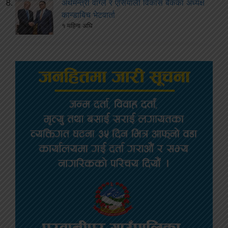
अर्थमन्त्री वाग्ले र एसियाली विकास बैंकका अध्यक्ष
कान्डाबिच भेटवार्ता
१ महिना अघि