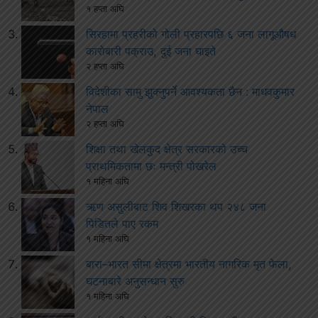
१ हप्ता अघि
सिरहामा प्रहरीको गोली प्रहारपछि ६ जना लागूऔषध
कारोबारी पक्राउ, दुई जना घाइते
२ हप्ता अघि
विदेशीका सामु झुक्नुपर्ने आवश्यकता छैन : माधवकुमार
नेपाल
२ हप्ता अघि
शिक्षा तथा खेलकुद क्षेत्र सरकारको उच्च
प्राथमिकतामा छः मन्त्री पोखरेल
१ महिना अघि
ऋण असुलीबाट शिव शिखरका थप २४८ जना
पिडितले पाए रकम
१ महिना अघि
बारा–भारत सीमा क्षेत्रमा भारतीय नागरिक मृत फेला,
घटनाबारे अनुसन्धान सुरु
१ महिना अघि