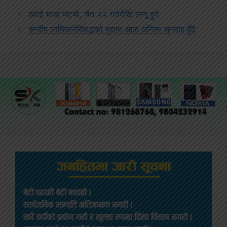
हवाई भाडा घट्यो, चैत २२ गतेदेखि लागू हुने
सन्दीप लामिछानेविरुद्धको मुद्दामा आज अन्तिम सुनवाइ हुँदै