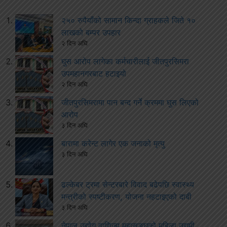
२५० रुपैयाँको सामान किन्दा ग्राहकले जिते १०
लाखको बम्पर उपहार
२ दिन अघि
घुस आरोप लागेका कर्मचारीलाई जीतपुरसिमरा
उपमहानगरबाट हटाइयो
२ दिन अघि
जीतपुरसिमरामा पान बन्द गर्ने क्रममा घुस लिएको
आरोप
३ दिन अघि
बारामा करेन्ट लागेर एक जनाको मृत्यु
३ दिन अघि
ढल्केबर ट्रमा सेन्टरबारे विवाद बढेपछि स्वास्थ्य
मन्त्रीको स्पष्टीकरण, योजना नहटाइएको दाबी
३ दिन अघि
नेपाल उद्योग वाणिज्य महासङ्घको महिला उद्यमी