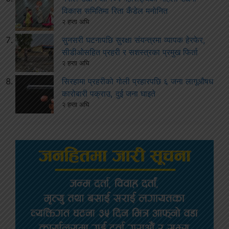
विकास समितिमा रिता कँडेल मनोनित
२ हप्ता अघि
सुनसरी घटनापछि सुरक्षा संयन्त्रमा व्यापक हेरफेर,
सीडीओसहित प्रहरी र सशस्त्रका प्रमुख फिर्ता
२ हप्ता अघि
सिरहामा प्रहरीको गोली प्रहारपछि ६ जना लागूऔषध
कारोबारी पक्राउ, दुई जना घाइते
२ हप्ता अघि