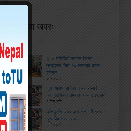
ताजा खबरः
२५० रुपैयाँको सामान किन्दा
ग्राहकले जिते १० लाखको बम्पर
उपहार
२ दिन अघि
घुस आरोप लागेका कर्मचारीलाई
जीतपुरसिमरा उपमहानगरबाट हटाइयो
२ दिन अघि
जीतपुरसिमरामा पान बन्द गर्ने क्रममा
घुस लिएको आरोप
३ दिन अघि