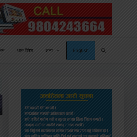
्जन
थारु विषेश
अन्य
English