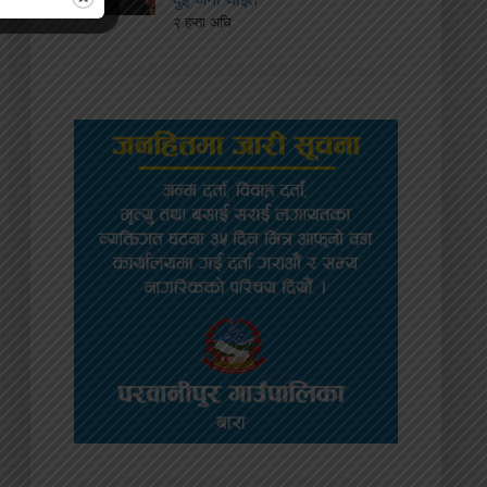
२ हप्ता अघि