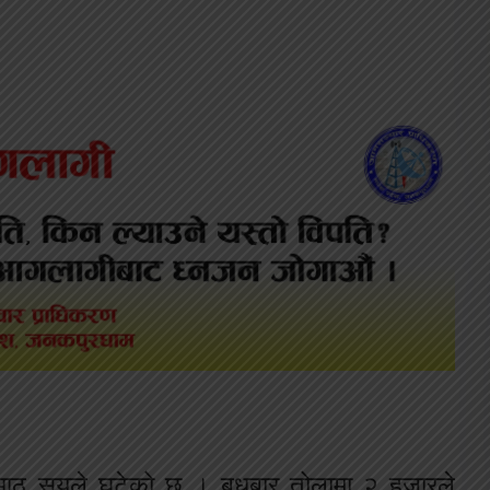
 आठ सयले घटेको छ । बुधबार तोलामा २ हजारले