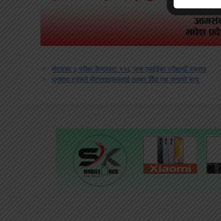
मोरङका ३ परीक्षा केन्द्रबाट ११६ जना एसईईका परीक्षार्थी पक्राउ
धनुषामा ट्रकले मोटरसाइकललाई ठक्कर दिँदा एक जनाको मृत्यु