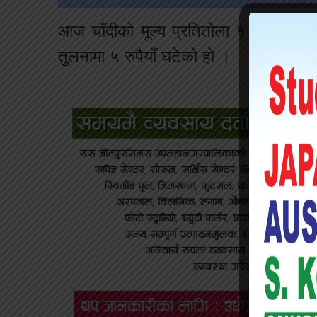
आज चाँदीको मूल्य प्रतितोला १ हजार ४३५ 
तुलनामा ५ रुपैयाँ घटेको हो ।