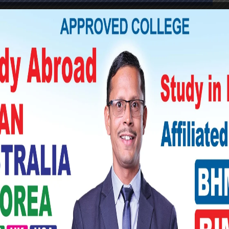
रुपैयाँ रहेको छ । चाँदीको मूल्य अघिल्लो दिनको