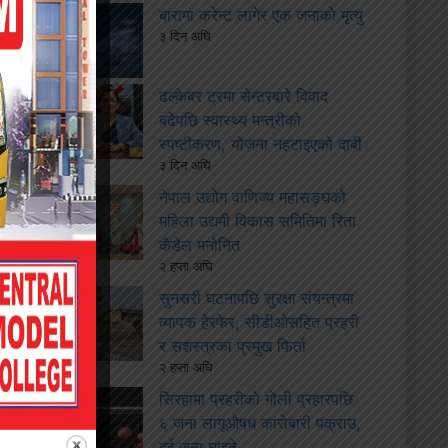
बारामा करेन्ट लागेर एक जनाको मृत्यु
३ दिन अघि
ढल्केबर ट्रमा सेन्टरबारे विवाद
बढेपछि स्वास्थ्य मन्त्रीको
स्पष्टीकरण, योजना नहटाइएको दाबी
३ दिन अघि
नेपाल उद्योग वाणिज्य महासङ्घको
महिला उद्यमी विकास समितिमा रिता
कँडेल मनोनित
२ हप्ता अघि
सुनसरी घटनापछि सुरक्षा संयन्त्रमा
व्यापक हेरफेर, सीडीओसहित प्रहरी
र सशस्त्रका प्रमुख फिर्ता
२ हप्ता अघि
सिरहामा प्रहरीको गोली प्रहारपछि
६ जना लागूऔषध कारोबारी पक्राउ,
दुई जना घाइते