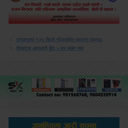
जनकपुरमा १२४ किलो गाँजासहित एकजना पक्राउ
रौतहटमा आगलागी हुँदा ५ घर जलेर नष्ठ