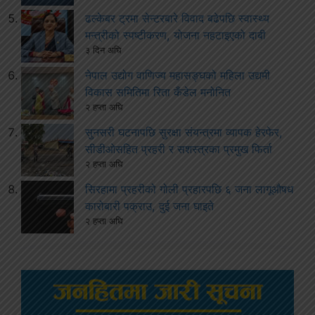
ढल्केबर ट्रमा सेन्टरबारे विवाद बढेपछि स्वास्थ्य
मन्त्रीको स्पष्टीकरण, योजना नहटाइएको दाबी
३ दिन अघि
नेपाल उद्योग वाणिज्य महासङ्घको महिला उद्यमी
विकास समितिमा रिता कँडेल मनोनित
२ हप्ता अघि
सुनसरी घटनापछि सुरक्षा संयन्त्रमा व्यापक हेरफेर,
सीडीओसहित प्रहरी र सशस्त्रका प्रमुख फिर्ता
२ हप्ता अघि
सिरहामा प्रहरीको गोली प्रहारपछि ६ जना लागूऔषध
कारोबारी पक्राउ, दुई जना घाइते
२ हप्ता अघि