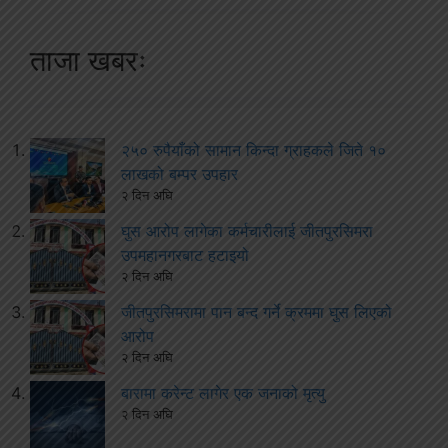
ताजा खबरः
२५० रुपैयाँको सामान किन्दा ग्राहकले जिते १०
लाखको बम्पर उपहार
२ दिन अघि
घुस आरोप लागेका कर्मचारीलाई जीतपुरसिमरा
उपमहानगरबाट हटाइयो
२ दिन अघि
जीतपुरसिमरामा पान बन्द गर्ने क्रममा घुस लिएको
आरोप
२ दिन अघि
बारामा करेन्ट लागेर एक जनाको मृत्यु
२ दिन अघि