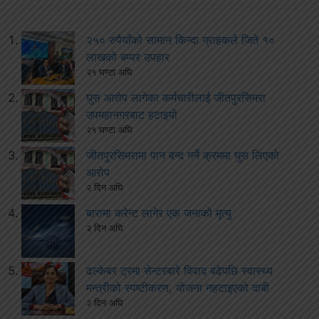
२५० रुपैयाँको सामान किन्दा ग्राहकले जिते १०
लाखको बम्पर उपहार
२१ घण्टा अघि
घुस आरोप लागेका कर्मचारीलाई जीतपुरसिमरा
उपमहानगरबाट हटाइयो
२१ घण्टा अघि
जीतपुरसिमरामा पान बन्द गर्ने क्रममा घुस लिएको
आरोप
२ दिन अघि
बारामा करेन्ट लागेर एक जनाको मृत्यु
२ दिन अघि
ढल्केबर ट्रमा सेन्टरबारे विवाद बढेपछि स्वास्थ्य
मन्त्रीको स्पष्टीकरण, योजना नहटाइएको दाबी
२ दिन अघि