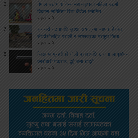
नेपाल उद्योग वाणिज्य महासङ्घको महिला उद्यमी
विकास समितिमा रिता कँडेल मनोनित
२ हप्ता अघि
सुनसरी घटनापछि सुरक्षा संयन्त्रमा व्यापक हेरफेर,
सीडीओसहित प्रहरी र सशस्त्रका प्रमुख फिर्ता
२ हप्ता अघि
सिरहामा प्रहरीको गोली प्रहारपछि ६ जना लागूऔषध
कारोबारी पक्राउ, दुई जना घाइते
२ हप्ता अघि