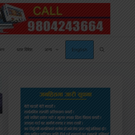
्जन
थारु विषेश
अन्य
English