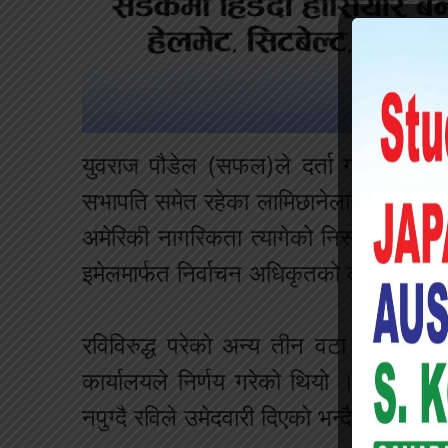
युवराज पौडेल (सफल)ले दर्ता गरेको उजुरीका
सभापति समेत रहेका लामिछानेलाई ७ दिनको 
अमेरिकी नागरिकता त्यागेको निस्सा नबुझाई
इमेलमार्फत निर्वाचन अधिकृतको कार्यालयमा 
रविविरुद्ध परेको अन्य तीन वटा उजुरीमाथि 
कार्यालयले निर्णय गरेको थियो । अमेरिकी
नपुग्दै रविले उमेदवारी दिएको भन्दै उजुरी पर