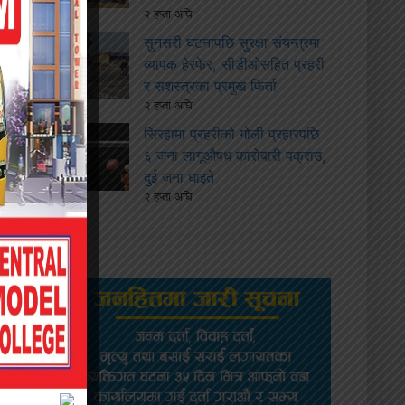
२ हप्ता अघि
सुनसरी घटनापछि सुरक्षा संयन्त्रमा
व्यापक हेरफेर, सीडीओसहित प्रहरी
र सशस्त्रका प्रमुख फिर्ता
२ हप्ता अघि
सिरहामा प्रहरीको गोली प्रहारपछि
६ जना लागूऔषध कारोबारी पक्राउ,
दुई जना घाइते
२ हप्ता अघि