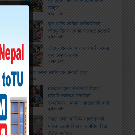
ग्राहकले जिते १० लाखको बम्पर
उपहार
१ दिन अघि
घुस आरोप लागेका कर्मचारीलाई
जीतपुरसिमरा उपमहानगरबाट हटाइयो
१ दिन अघि
जीतपुरसिमरामा पान बन्द गर्ने क्रममा
घुस लिएको आरोप
२ दिन अघि
बारामा करेन्ट लागेर एक जनाको मृत्यु
२ दिन अघि
ढल्केबर ट्रमा सेन्टरबारे विवाद
बढेपछि स्वास्थ्य मन्त्रीको
स्पष्टीकरण, योजना नहटाइएको दाबी
२ दिन अघि
नेपाल उद्योग वाणिज्य महासङ्घको
महिला उद्यमी विकास समितिमा रिता
कँडेल मनोनित