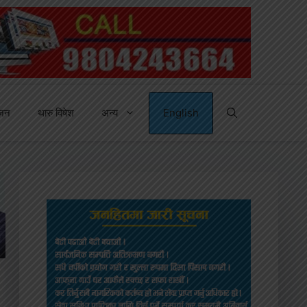
्जन
थारु विषेश
अन्य
English