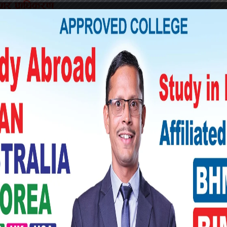
 पृष्ठमा ‘रविको फास्ट ट्य्राकः ७ दिने बोलपत्र
चार प्रकाशित गरेको छ । उक्त समाचारलाई खण्डन
।
पत्रमा आबद्ध नागरिकका वैयक्तिक र जैविक विवरण
 मा गृहमन्त्रीको शपथ लिएको तेस्रो दिनमै कार्यविधि
 उतारेर माघ १२ मा ठेक्का, १३ मा मन्त्रालयबाट
छ ।