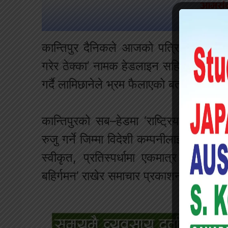
कान्तिपुर दैनिकले आजको पत्रिकाको प्रथम
गरेर ठेक्का’ नामक हेडलाइन सहितको समा
गर्दै लामिछानेले भ्रम फैलाएको बताएका हुन् 
कान्तिपुरको सब–हेडमा ‘राष्ट्रिय परिचय
रुजु गर्ने जिम्मा विदेशी कम्पनीलाई, पुस ११
स्वीकृत, प्रतिस्पर्धामा एकमात्र कम्पनी
बहिर्गमन’ राखेर समाचार प्रकाशन गरिएको 