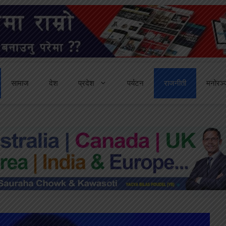
सामाज
देश
प्रदेश
पर्यटन
राजनीती
मनोरञ