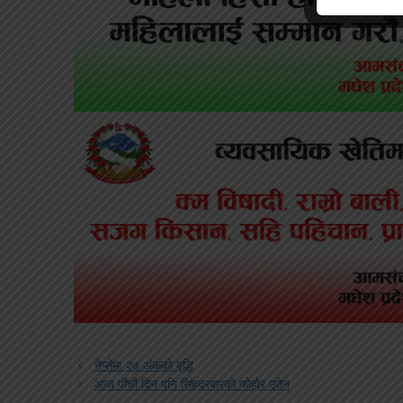
नेप्सेमा २७ अंकको वृद्धि
आज पाँचौं दिन पनि सिंहदरबारको फोहोर उठेन