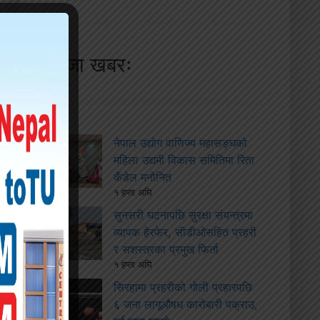
ताजा खबरः
नेपाल उद्योग वाणिज्य महासङ्घको
महिला उद्यमी विकास समितिमा रिता
कँडेल मनोनित
१ हप्ता अघि
सुनसरी घटनापछि सुरक्षा संयन्त्रमा
व्यापक हेरफेर, सीडीओसहित प्रहरी
र सशस्त्रका प्रमुख फिर्ता
१ हप्ता अघि
सिरहामा प्रहरीको गोली प्रहारपछि
६ जना लागूऔषध कारोबारी पक्राउ,