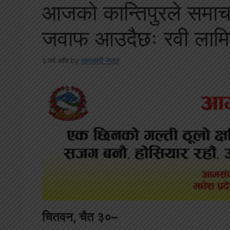
आजको कान्तिपुरले समाचा
जवाफ आउदैछः रवी लामि
३ वर्ष अघि
by
जानकारी नेपाल
चितवन, चैत ३०–