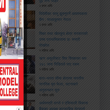
दुई जना घाइते
२ हप्ता अघि
विदेशीका सामु झुक्नुपर्ने आवश्यकता
छैन : माधवकुमार नेपाल
२ हप्ता अघि
शिक्षा तथा खेलकुद क्षेत्र सरकारको
उच्च प्राथमिकतामा छः मन्त्री
पोखरेल
१ महिना अघि
ऋण असुलीबाट शिव शिखरका थप
२४८ जना पिडितले पाए रकम
१ महिना अघि
बारा–भारत सीमा क्षेत्रमा भारतीय
नागरिक मृत फेला, घटनाबारे
अनुसन्धान सुरु
१ महिना अघि
अर्थमन्त्री वाग्ले र एसियाली विकास
बैंकका अध्यक्ष कान्डाबिच भेटवार्ता