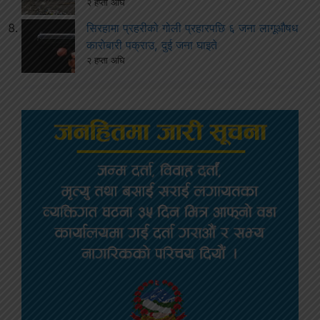
२ हप्ता अघि
सिरहामा प्रहरीको गोली प्रहारपछि ६ जना लागूऔषध
कारोबारी पक्राउ, दुई जना घाइते
२ हप्ता अघि