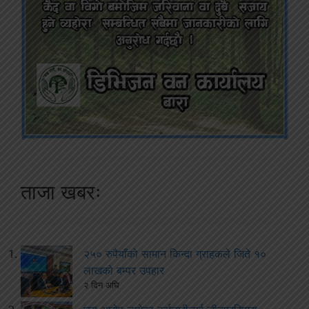
ताजा खबरः
२५० रुपैयाँको सामान किन्दा ग्राहकले जिते १०
लाखको बम्पर उपहार
२ दिन अघि