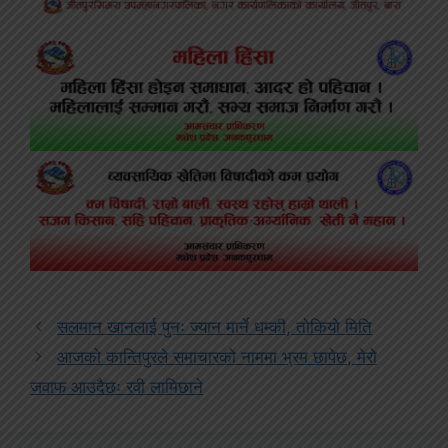
सलमान खानलाई पुनः ज्यान मार्ने धम्की, तोकियो मिति
आजको कान्तिपुरले समाचारको नाममा भ्रम छापेछ, मेरो
जवाफ आउदैछः रवी लामिछाने