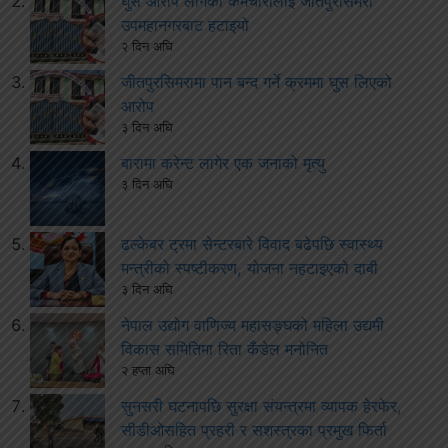
घुस आरोप लागेका कर्मचारीलाई जीतपुरसिमरा
उपमहानगरबाट हटाइयो
२ दिन अघि
जीतपुरसिमरामा पान बन्द गर्ने क्रममा घुस लिएको
आरोप
३ दिन अघि
बारामा करेन्ट लागेर एक जनाको मृत्यु
३ दिन अघि
ढल्केबर ट्रमा सेन्टरबारे विवाद बढेपछि स्वास्थ्य
मन्त्रीको स्पष्टीकरण, योजना नहटाइएको दाबी
३ दिन अघि
नेपाल उद्योग वाणिज्य महासङ्घको महिला उद्यमी
विकास समितिमा रिता कँडेल मनोनित
२ हप्ता अघि
सुनसरी घटनापछि सुरक्षा संयन्त्रमा व्यापक हेरफेर,
सीडीओसहित प्रहरी र सशस्त्रका प्रमुख फिर्ता