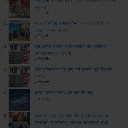
जितपुरमा १ किलो ७४४ ग्राम गाँजासहित एक जना
पक्राउ
१ दिन अघि
२५० रुपैयाँको सामान किन्दा ग्राहकले जिते १०
लाखको बम्पर उपहार
४ दिन अघि
घुस आरोप लागेका कर्मचारीलाई जीतपुरसिमरा
उपमहानगरबाट हटाइयो
४ दिन अघि
जीतपुरसिमरामा पान बन्द गर्ने क्रममा घुस लिएको
आरोप
४ दिन अघि
बारामा करेन्ट लागेर एक जनाको मृत्यु
५ दिन अघि
ढल्केबर ट्रमा सेन्टरबारे विवाद बढेपछि स्वास्थ्य
मन्त्रीको स्पष्टीकरण, योजना नहटाइएको दाबी