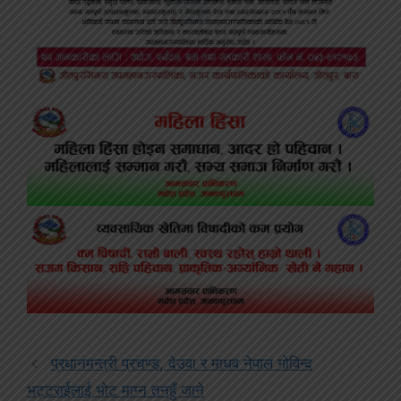
प्रधानमन्त्री प्रचण्ड, देउवा र माधव नेपाल गोविन्द
भट्टराईलाई भोट माग्न तनहुँ जाने