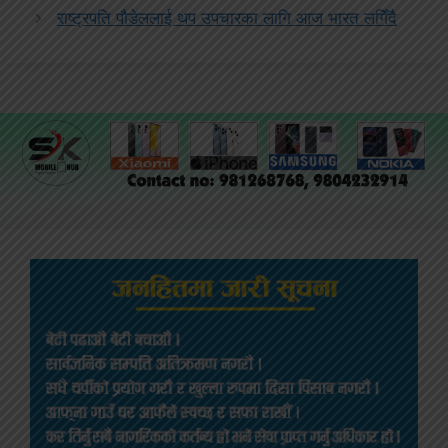
राष्ट्रपति पौडेललाई थप उपचारका लागि आज भारत लगिँदै