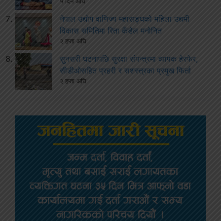
५ दिन अघि
नेपाल उद्योग वाणिज्य महासङ्घको महिला उद्यमी
विकास समितिमा रिता कँडेल मनोनित
२ हप्ता अघि
सुनसरी घटनापछि सुरक्षा संयन्त्रमा व्यापक हेरफेर,
सीडीओसहित प्रहरी र सशस्त्रका प्रमुख फिर्ता
२ हप्ता अघि