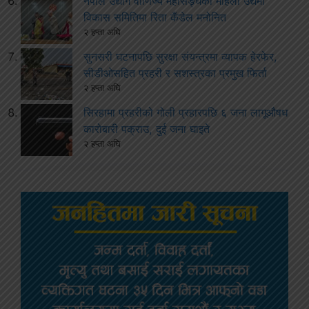
नेपाल उद्योग वाणिज्य महासङ्घको महिला उद्यमी
विकास समितिमा रिता कँडेल मनोनित
२ हप्ता अघि
सुनसरी घटनापछि सुरक्षा संयन्त्रमा व्यापक हेरफेर,
सीडीओसहित प्रहरी र सशस्त्रका प्रमुख फिर्ता
२ हप्ता अघि
सिरहामा प्रहरीको गोली प्रहारपछि ६ जना लागूऔषध
कारोबारी पक्राउ, दुई जना घाइते
२ हप्ता अघि