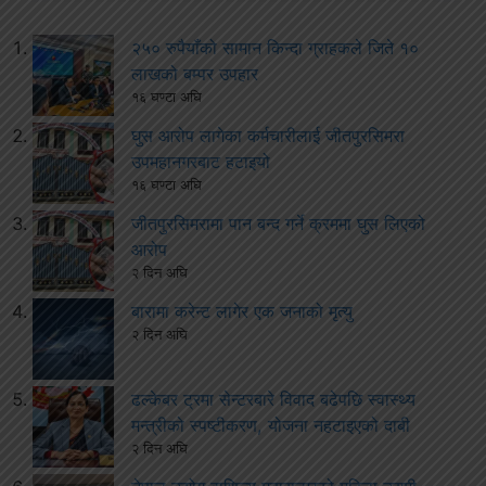
२५० रुपैयाँको सामान किन्दा ग्राहकले जिते १०
लाखको बम्पर उपहार
१६ घण्टा अघि
घुस आरोप लागेका कर्मचारीलाई जीतपुरसिमरा
उपमहानगरबाट हटाइयो
१६ घण्टा अघि
जीतपुरसिमरामा पान बन्द गर्ने क्रममा घुस लिएको
आरोप
२ दिन अघि
बारामा करेन्ट लागेर एक जनाको मृत्यु
२ दिन अघि
ढल्केबर ट्रमा सेन्टरबारे विवाद बढेपछि स्वास्थ्य
मन्त्रीको स्पष्टीकरण, योजना नहटाइएको दाबी
२ दिन अघि