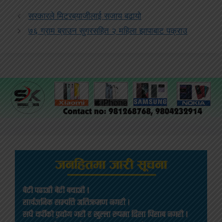
सरकारले मिटरब्याजीलाई सजाय बढायो
७६ ग्राम ब्राउन सुगरसहित २ महिला झापाबाट पक्राउ