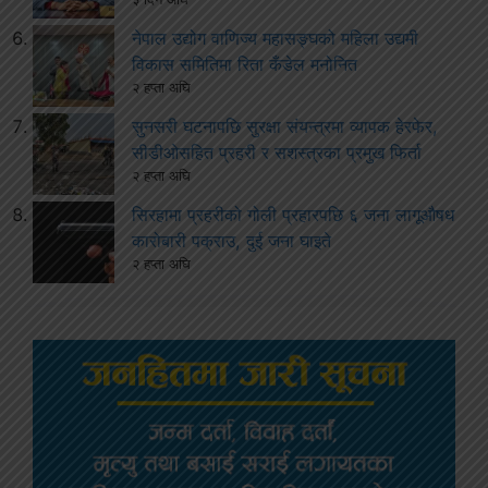
नेपाल उद्योग वाणिज्य महासङ्घको महिला उद्यमी
विकास समितिमा रिता कँडेल मनोनित
२ हप्ता अघि
सुनसरी घटनापछि सुरक्षा संयन्त्रमा व्यापक हेरफेर,
सीडीओसहित प्रहरी र सशस्त्रका प्रमुख फिर्ता
२ हप्ता अघि
सिरहामा प्रहरीको गोली प्रहारपछि ६ जना लागूऔषध
कारोबारी पक्राउ, दुई जना घाइते
२ हप्ता अघि