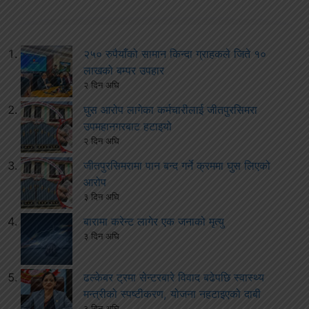
२५० रुपैयाँको सामान किन्दा ग्राहकले जिते १०
लाखको बम्पर उपहार
२ दिन अघि
घुस आरोप लागेका कर्मचारीलाई जीतपुरसिमरा
उपमहानगरबाट हटाइयो
२ दिन अघि
जीतपुरसिमरामा पान बन्द गर्ने क्रममा घुस लिएको
आरोप
३ दिन अघि
बारामा करेन्ट लागेर एक जनाको मृत्यु
३ दिन अघि
ढल्केबर ट्रमा सेन्टरबारे विवाद बढेपछि स्वास्थ्य
मन्त्रीको स्पष्टीकरण, योजना नहटाइएको दाबी
३ दिन अघि