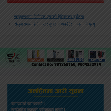
संखुवासभामा सिम्रिक एयरको हेलिकप्टर दुर्घटना
संखुवासभामा हेलिकप्टर दुर्घटना अपडेटे: १ जनाको मृत्यु