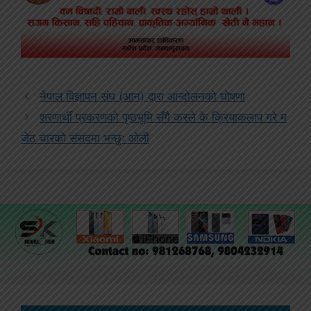
नेपाल विज्ञापन संघ (आन) द्वारा आन्दोलनको घोषणा
शरणार्थी प्रकरणको पृष्ठभूमि सँगै कस्ले के क्रियाकलाप गरे म
जेठ चारको संसदमा भन्छुः ओली