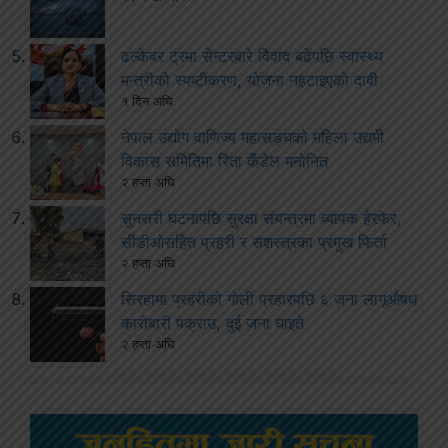
ढल्केबर ट्रमा सेन्टरबारे विवाद बढेपछि स्वास्थ्य
मन्त्रीको स्पष्टीकरण, योजना नहटाइएको दाबी
१ दिन अघि
नेपाल उद्योग वाणिज्य महासङ्घको महिला उद्यमी
विकास समितिमा रिता कँडेल मनोनित
२ हप्ता अघि
सुनसरी घटनापछि सुरक्षा संयन्त्रमा व्यापक हेरफेर,
सीडीओसहित प्रहरी र सशस्त्रका प्रमुख फिर्ता
२ हप्ता अघि
सिरहामा प्रहरीको गोली प्रहारपछि ६ जना लागूऔषध
कारोबारी पक्राउ, दुई जना घाइते
२ हप्ता अघि