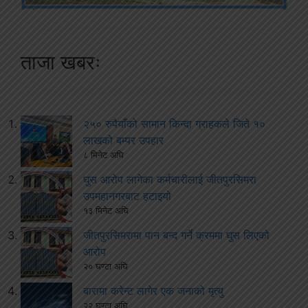
ताजा खबरः
२५० रुपैयाँको सामान किन्दा ग्राहकले जिते १०
लाखको बम्पर उपहार
८ मिनेट अघि
घुस आरोप लागेका कर्मचारीलाई जीतपुरसिमरा
उपमहानगरबाट हटाइयो
१३ मिनेट अघि
जीतपुरसिमरामा पान बन्द गर्ने क्रममा घुस लिएको
आरोप
२० घण्टा अघि
बारामा करेन्ट लागेर एक जनाको मृत्यु
२२ घण्टा अघि