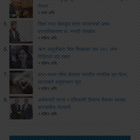
नेपाल
२ हप्ता अघि
शिक्षा तथा खेलकुद क्षेत्र सरकारको उच्च
प्राथमिकतामा छः मन्त्री पोखरेल
१ महिना अघि
ऋण असुलीबाट शिव शिखरका थप २४८ जना
पिडितले पाए रकम
१ महिना अघि
बारा–भारत सीमा क्षेत्रमा भारतीय नागरिक मृत फेला,
घटनाबारे अनुसन्धान सुरु
१ महिना अघि
अर्थमन्त्री वाग्ले र एसियाली विकास बैंकका अध्यक्ष
कान्डाबिच भेटवार्ता
१ महिना अघि