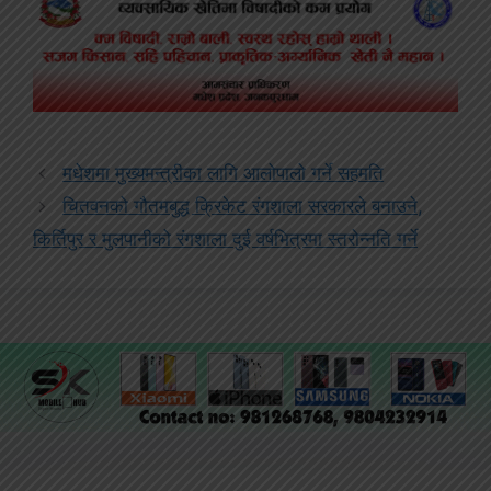
मधेशमा मुख्यमन्त्रीका लागि आलोपालो गर्ने सहमति
चितवनको गौतमबुद्ध क्रिकेट रंगशाला सरकारले बनाउने,
किर्तिपुर र मुलपानीको रंगशाला दुई वर्षभित्रमा स्तरोन्नति गर्ने