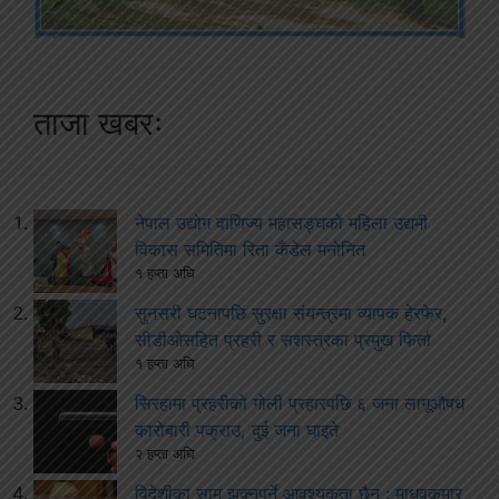
ताजा खबरः
नेपाल उद्योग वाणिज्य महासङ्घको महिला उद्यमी
विकास समितिमा रिता कँडेल मनोनित
१ हप्ता अघि
सुनसरी घटनापछि सुरक्षा संयन्त्रमा व्यापक हेरफेर,
सीडीओसहित प्रहरी र सशस्त्रका प्रमुख फिर्ता
१ हप्ता अघि
सिरहामा प्रहरीको गोली प्रहारपछि ६ जना लागूऔषध
कारोबारी पक्राउ, दुई जना घाइते
२ हप्ता अघि
विदेशीका सामु झुक्नुपर्ने आवश्यकता छैन : माधवकुमार