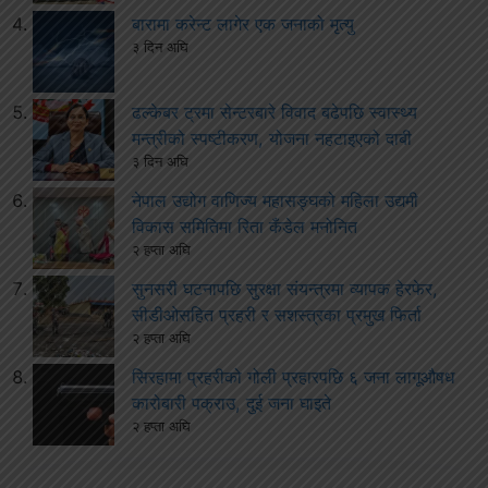
बारामा करेन्ट लागेर एक जनाको मृत्यु
३ दिन अघि
ढल्केबर ट्रमा सेन्टरबारे विवाद बढेपछि स्वास्थ्य
मन्त्रीको स्पष्टीकरण, योजना नहटाइएको दाबी
३ दिन अघि
नेपाल उद्योग वाणिज्य महासङ्घको महिला उद्यमी
विकास समितिमा रिता कँडेल मनोनित
२ हप्ता अघि
सुनसरी घटनापछि सुरक्षा संयन्त्रमा व्यापक हेरफेर,
सीडीओसहित प्रहरी र सशस्त्रका प्रमुख फिर्ता
२ हप्ता अघि
सिरहामा प्रहरीको गोली प्रहारपछि ६ जना लागूऔषध
कारोबारी पक्राउ, दुई जना घाइते
२ हप्ता अघि