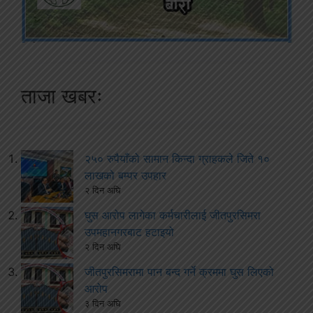
ताजा खबरः
२५० रुपैयाँको सामान किन्दा ग्राहकले जिते १०
लाखको बम्पर उपहार
२ दिन अघि
घुस आरोप लागेका कर्मचारीलाई जीतपुरसिमरा
उपमहानगरबाट हटाइयो
२ दिन अघि
जीतपुरसिमरामा पान बन्द गर्ने क्रममा घुस लिएको
आरोप
३ दिन अघि