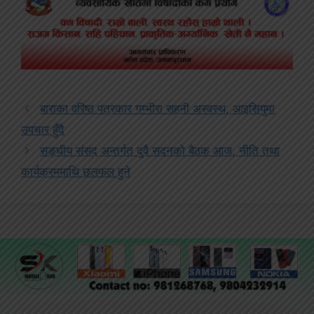
बाराका वरिष्ठ पत्रकार गम्भीरा सहनी अस्वस्थ, आइसियुमा
उपचार हुँदै
सङ्घीय संसद् अन्तर्गत दुवै सदनको बैठक आज, नीति तथा
कार्यक्रममाथि छलफल हुने