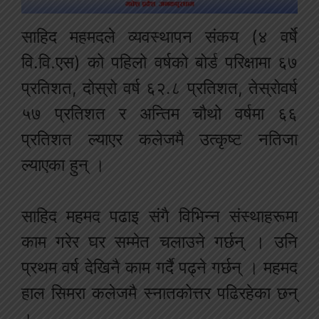
साहिद
महमदले
व्यवस्थापन
संकय
(
४
वर्षे
वि
.
वि
.
एस
)
को
पहिलो
वर्षको
बोर्ड
परिक्षामा
६७
प्रतिशत
,
दोस्रो
वर्ष
६२
.
८
प्रतिशत
,
तेस्रो
वर्ष
५७
प्रतिशत
र
अन्तिम
चौथो
वर्षमा
६६
प्रतिशत
ल्याएर
कलेजमै
उत्कृष्ट
नतिजा
ल्याएका
हुन्
।
साहिद
महमद
पढाइ
संगै
विभिन्न
संस्थाहरूमा
काम
गरेर
घर
सम्मेत
चलाउने
गर्छन्
।
उनि
प्रथम
वर्ष
देखिनै
काम
गर्दै
पढ्ने
गर्छन्
।
महमद
हाल
सिमरा
कलेजमै
स्नातकोत्तर
पढिरहेका
छन्
।