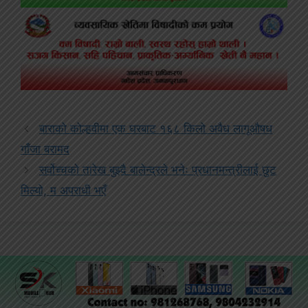
बाराको कोल्हवीमा एक घरबाट १६८ किलो अवैध लागूऔषध
गाँजा बरामद
सर्वोच्चको तारेख बुझ्दै बालेन्द्रले भनेः प्रधानमन्त्रीलाई छुट
मिल्यो, म अपराधी भएँ