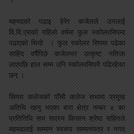
महमदको
पढाइ
हेरेर
कजेलले
उनलाई
वि
.
वि
.
एसको
पहिलो
वर्षमा
फुल
स्कोलरसिपमा
पढाएको
थियो
।
फुल
स्कोलर
सिपमा
पढेका
साहिद
वर्षैपिछे
कजेलभर
उत्कृष्ट
नतिजा
लाएपछि
हाल
सम्म
उनि
स्कोलरसिपमै
पढिरहेका
छन्
।
सिमरा
कलेजको
पाँचौ
कलेज
सभामा
प्रमुख
अतिथि
रहनु
भएका
बारा
क्षेत्र
नम्बर
४
का
प्रतिनिधि
सभ
सदस्य
किसान
श्रेष्ठ
सहितले
महमदलाई
सम्मान
स्वरूप
सम्मानपत्र
र
नगद