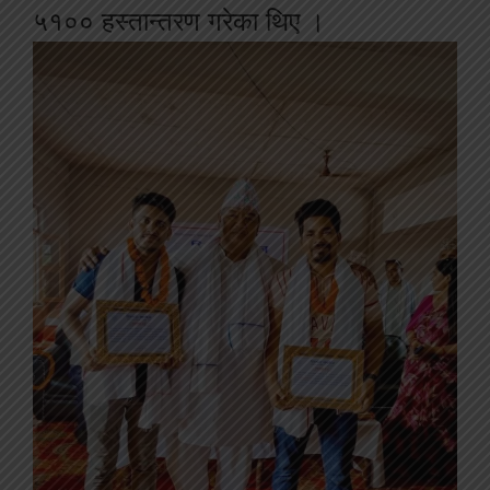
५१००
हस्तान्तरण
गरेका
थिए
।