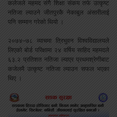
कलेजले महमद संगै शिक्षा संकय तर्फ उत्कृष्ट
नतिजा ल्याउने जीतपुरकै नेकाबुल अंसारीलाई
पनि सम्मान गरेको थियो ।
२०७४
–
७८
व्याचमा
त्रिभुवन
विश्वविद्यालयले
लिएको
बोर्ड
परिक्षामा
२४
वर्षिय
साहिद
महमदले
६३
.
२
प्रतिशत
नतिजा
ल्याएर
प्रथम
श्रेणीबाट
कजेलमै
उत्कृष्ट
नतिजा
ल्याउन
सफल
भएका
थिए
।