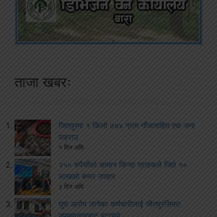
ताजा खबरः
जितपुरमा १ किलो ७४४ ग्राम गाँजासहित एक जना
पक्राउ
१ दिन अघि
२५० रुपैयाँको सामान किन्दा ग्राहकले जिते १०
लाखको बम्पर उपहार
३ दिन अघि
घुस आरोप लागेका कर्मचारीलाई जीतपुरसिमरा
उपमहानगरबाट हटाइयो