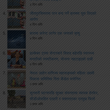
३ दिन अघि
जीतपुरसिमरामा पान बन्द गर्ने क्रममा घुस लिएको
आरोप
४ दिन अघि
बारामा करेन्ट लागेर एक जनाको मृत्यु
४ दिन अघि
ढल्केबर ट्रमा सेन्टरबारे विवाद बढेपछि स्वास्थ्य
मन्त्रीको स्पष्टीकरण, योजना नहटाइएको दाबी
४ दिन अघि
नेपाल उद्योग वाणिज्य महासङ्घको महिला उद्यमी
विकास समितिमा रिता कँडेल मनोनित
२ हप्ता अघि
सुनसरी घटनापछि सुरक्षा संयन्त्रमा व्यापक हेरफेर,
सीडीओसहित प्रहरी र सशस्त्रका प्रमुख फिर्ता
२ हप्ता अघि