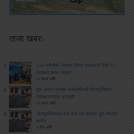
ताजा खबरः
२५० रुपैयाँको सामान किन्दा ग्राहकले जिते १०
लाखको बम्पर उपहार
२१ घण्टा अघि
घुस आरोप लागेका कर्मचारीलाई जीतपुरसिमरा
उपमहानगरबाट हटाइयो
२१ घण्टा अघि
जीतपुरसिमरामा पान बन्द गर्ने क्रममा घुस लिएको
आरोप
२ दिन अघि