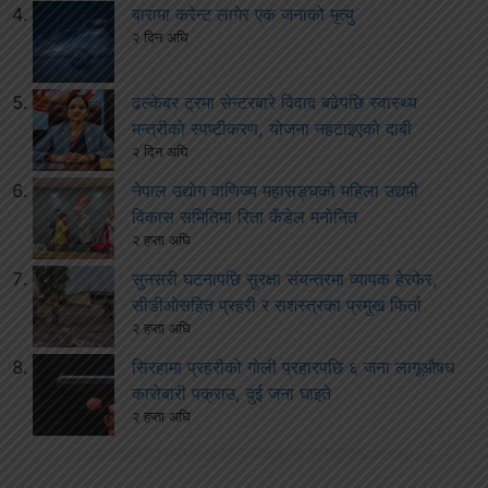
बारामा करेन्ट लागेर एक जनाको मृत्यु
२ दिन अघि
ढल्केबर ट्रमा सेन्टरबारे विवाद बढेपछि स्वास्थ्य
मन्त्रीको स्पष्टीकरण, योजना नहटाइएको दाबी
२ दिन अघि
नेपाल उद्योग वाणिज्य महासङ्घको महिला उद्यमी
विकास समितिमा रिता कँडेल मनोनित
२ हप्ता अघि
सुनसरी घटनापछि सुरक्षा संयन्त्रमा व्यापक हेरफेर,
सीडीओसहित प्रहरी र सशस्त्रका प्रमुख फिर्ता
२ हप्ता अघि
सिरहामा प्रहरीको गोली प्रहारपछि ६ जना लागूऔषध
कारोबारी पक्राउ, दुई जना घाइते
२ हप्ता अघि