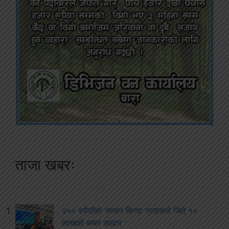
ताजा खबरः
२५० रुपैयाँको सामान किन्दा ग्राहकले जिते १०
लाखको बम्पर उपहार