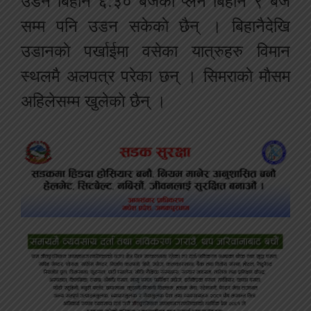
उडने बिहान ६:३० बजेकाे प्लेन बिहान ९ बजे
सम्म पनि उडन सकेकाे छैन् । बिहानैदेखि
उडानकाे पर्खाईमा वसेका यात्रुहरु विमान
स्थलमै अलपत्र परेका छन् । सिमराकाे माैसम
अहिलेसम्म खुलेकाे छैन् ।