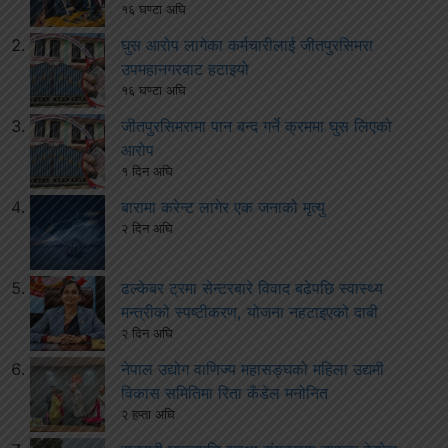
१६ घण्टा अघि
घुस आरोप लागेका कर्मचारीलाई जीतपुरसिमरा
उपमहानगरबाट हटाइयो
१६ घण्टा अघि
जीतपुरसिमरामा पान बन्द गर्ने क्रममा घुस लिएको
आरोप
१ दिन अघि
बारामा करेन्ट लागेर एक जनाको मृत्यु
२ दिन अघि
ढल्केबर ट्रमा सेन्टरबारे विवाद बढेपछि स्वास्थ्य
मन्त्रीको स्पष्टीकरण, योजना नहटाइएको दाबी
२ दिन अघि
नेपाल उद्योग वाणिज्य महासङ्घको महिला उद्यमी
विकास समितिमा रिता कँडेल मनोनित
२ हप्ता अघि