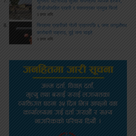
सुनसरी घटनापछि सुरक्षा संयन्त्रमा व्यापक हेरफेर,
सीडीओसहित प्रहरी र सशस्त्रका प्रमुख फिर्ता
२ हप्ता अघि
सिरहामा प्रहरीको गोली प्रहारपछि ६ जना लागूऔषध
कारोबारी पक्राउ, दुई जना घाइते
२ हप्ता अघि