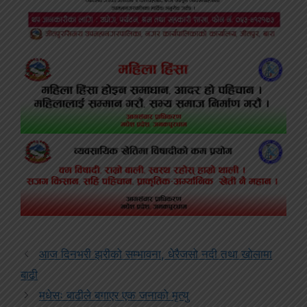
आज दिनभरी झरीको सम्भावना, धेरैजसो नदी तथा खोलामा
बाढी
मधेसः बाढीले बगाएर एक जनाको मृत्यु