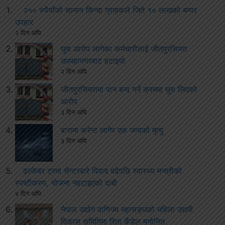
२५० रुपैयाँको सामान किन्दा ग्राहकले जिते १० लाखको बम्पर
उपहार
२ दिन अघि
घुस आरोप लागेका कर्मचारीलाई जीतपुरसिमरा
उपमहानगरबाट हटाइयो
२ दिन अघि
जीतपुरसिमरामा पान बन्द गर्ने क्रममा घुस लिएको
आरोप
३ दिन अघि
बारामा करेन्ट लागेर एक जनाको मृत्यु
३ दिन अघि
ढल्केबर ट्रमा सेन्टरबारे विवाद बढेपछि स्वास्थ्य मन्त्रीको
स्पष्टीकरण, योजना नहटाइएको दाबी
४ दिन अघि
नेपाल उद्योग वाणिज्य महासङ्घको महिला उद्यमी
विकास समितिमा रिता कँडेल मनोनित