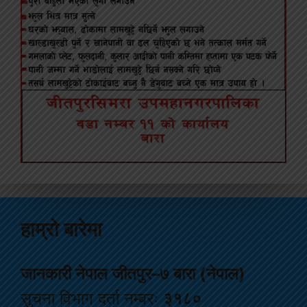
हाम्रो बारेमा
जानकारी नेपाल जीतपुर–७ बारा (नेपाल)
सुचना विभाग दर्ता नम्बरः
३१८०