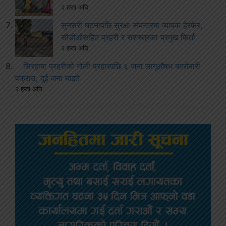
२ हप्ता अघि
सुनसरी घटनापछि सुरक्षा संयन्त्रमा व्यापक हेरफेर,
सीडीओसहित प्रहरी र सशस्त्रका प्रमुख फिर्ता
२ हप्ता अघि
सिरहामा प्रहरीको गोली प्रहारपछि ६ जना लागूऔषध कारोबारी
पक्राउ, दुई जना घाइते
२ हप्ता अघि