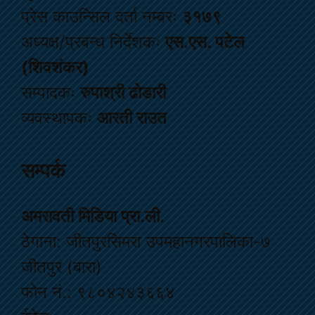
प्रेस काउन्सिल दर्ता नम्बरः
३१७९
अध्यक्ष/प्रबन्ध निर्देशकः
एस.एस. पटेल
(शिवशंकर)
सम्पादकः
रुपाश्री ढोडारी
व्यवस्थापकः
आरती राउत
सम्पर्क
अमरावती मिडिया प्रा.ली.
ठेगाना: जीतपुरसिमरा उपमहानगरपालिका-७
जीतपुर (बारा)
फोन नं.: ९८०४२४३६६४