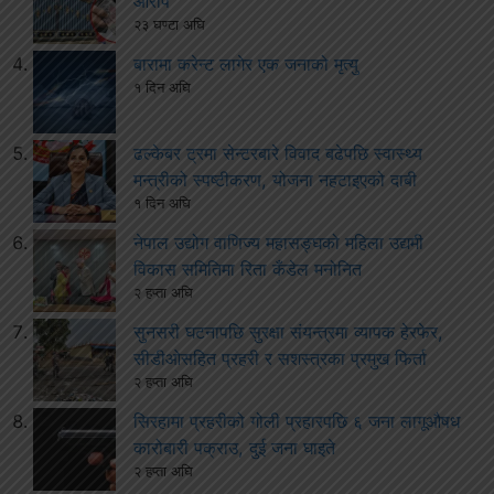
आरोप
२३ घण्टा अघि
बारामा करेन्ट लागेर एक जनाको मृत्यु
१ दिन अघि
ढल्केबर ट्रमा सेन्टरबारे विवाद बढेपछि स्वास्थ्य
मन्त्रीको स्पष्टीकरण, योजना नहटाइएको दाबी
१ दिन अघि
नेपाल उद्योग वाणिज्य महासङ्घको महिला उद्यमी
विकास समितिमा रिता कँडेल मनोनित
२ हप्ता अघि
सुनसरी घटनापछि सुरक्षा संयन्त्रमा व्यापक हेरफेर,
सीडीओसहित प्रहरी र सशस्त्रका प्रमुख फिर्ता
२ हप्ता अघि
सिरहामा प्रहरीको गोली प्रहारपछि ६ जना लागूऔषध
कारोबारी पक्राउ, दुई जना घाइते
२ हप्ता अघि