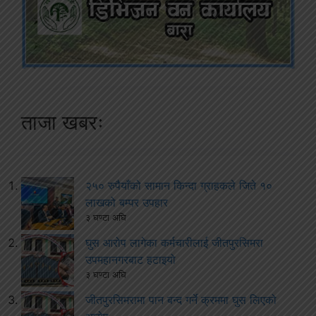
ताजा खबरः
२५० रुपैयाँको सामान किन्दा ग्राहकले जिते १०
लाखको बम्पर उपहार
३ घण्टा अघि
घुस आरोप लागेका कर्मचारीलाई जीतपुरसिमरा
उपमहानगरबाट हटाइयो
३ घण्टा अघि
जीतपुरसिमरामा पान बन्द गर्ने क्रममा घुस लिएको